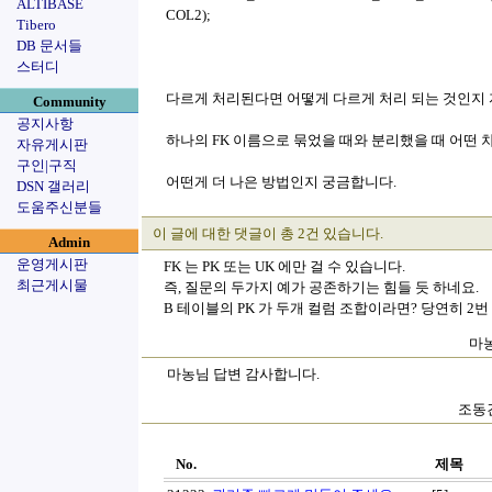
ALTIBASE
COL2);
Tibero
DB 문서들
스터디
다르게 처리된다면 어떻게 다르게 처리 되는 것인지
Community
공지사항
하나의 FK 이름으로 묶었을 때와 분리했을 때 어떤 
자유게시판
구인|구직
어떤게 더 나은 방법인지 궁금합니다.
DSN 갤러리
도움주신분들
이 글에 대한 댓글이 총 2건 있습니다.
Admin
운영게시판
FK 는 PK 또는 UK 에만 걸 수 있습니다.
최근게시물
즉, 질문의 두가지 예가 공존하기는 힘들 듯 하네요.
B 테이블의 PK 가 두개 컬럼 조합이라면? 당연히 2번
마농
마농님 답변 감사합니다.
조동건
No.
제목