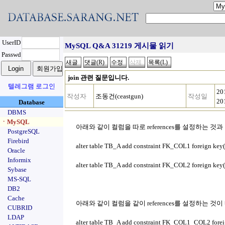
UserID
MySQL Q&A 31219 게시물 읽기
Passwd
join 관련 질문입니다.
텔레그램 로그인
20
작성자
조동건(ceastgun)
작성일
20
Database
DBMS
ㆍMySQL
아래와 같이 컬럼을 따로 references를 설정하는 것과
PostgreSQL
Firebird
alter table TB_A add constraint FK_COL1 foreign k
Oracle
Informix
alter table TB_A add constraint FK_COL2 foreign k
Sybase
MS-SQL
DB2
Cache
아래와 같이 컬럼을 같이 references를 설정하는 
CUBRID
LDAP
alter table TB_A add constraint FK_COL1_COL2 for