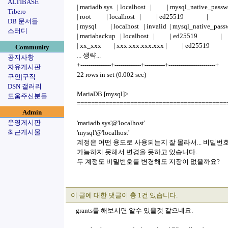
ALTIBASE
| mariadb.sys | localhost | | mysql_native_passwo
Tibero
| root | localhost | | ed25519 |
DB 문서들
| mysql | localhost | invalid | mysql_native_passw
스터디
| mariabackup | localhost | | ed25519 |
| xx_xxx | xxx.xxx.xxx.xxx | | ed25519
Community
... 생략...
공지사항
+---------------+-------------+----------+-----------------------+
자유게시판
22 rows in set (0.002 sec)
구인|구직
DSN 갤러리
MariaDB [mysql]>
도움주신분들
==========================================
Admin
운영게시판
'mariadb.sys'@'localhost'
최근게시물
'mysql'@'localhost'
계정은 어떤 용도로 사용되는지 잘 몰라서... 비밀번
가늠하지 못해서 변경을 못하고 있습니다.
두 계정도 비밀번호를 변경해도 지장이 없을까요?
이 글에 대한 댓글이 총 1건 있습니다.
grants를 해보시면 알수 있을것 같으네요.