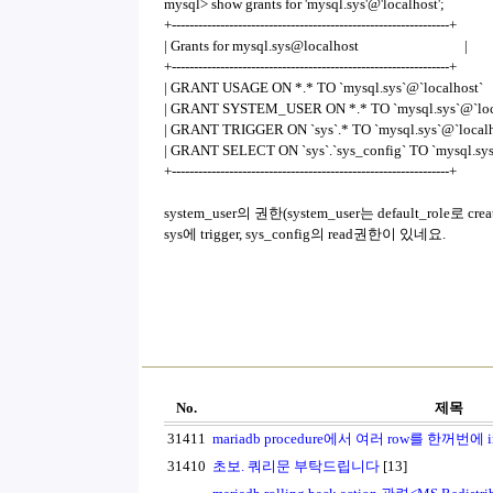
mysql> show grants for 'mysql.sys'@'localhost';
+---------------------------------------------------------------+
| Grants for mysql.sys@localhost |
+---------------------------------------------------------------+
| GRANT USAGE ON *.* TO `mysql.sys`@`local
| GRANT SYSTEM_USER ON *.* TO `mysql.sys`@`
| GRANT TRIGGER ON `sys`.* TO `mysql.sys`@`lo
| GRANT SELECT ON `sys`.`sys_config` TO `mysql.sys`
+---------------------------------------------------------------+
system_user의 권한(system_user는 default_role로 cr
sys에 trigger, sys_config의 read권한이 있네요.
No.
제목
31411
mariadb procedure에서 여러 row를 한꺼번에 
31410
초보. 쿼리문 부탁드립니다
[13]