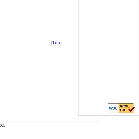
[
Top
]
ed.