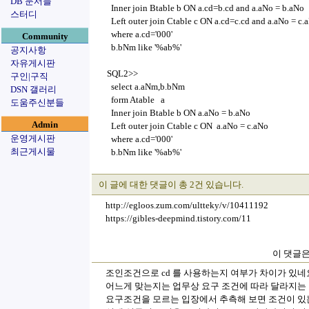
DB 문서들
Inner join Btable b ON a.cd=b.cd and a.aNo = b.aNo
스터디
Left outer join Ctable c ON a.cd=c.cd and a.aNo = c.
where a.cd='000'
Community
b.bNm like '%ab%'
공지사항
자유게시판
SQL2>>
구인|구직
select a.aNm,b.bNm
DSN 갤러리
form Atable a
도움주신분들
Inner join Btable b ON a.aNo = b.aNo
Admin
Left outer join Ctable c ON a.aNo = c.aNo
운영게시판
where a.cd='000'
최근게시물
b.bNm like '%ab%'
이 글에 대한 댓글이 총 2건 있습니다.
http://egloos.zum.com/ultteky/v/10411192
https://gibles-deepmind.tistory.com/11
이 댓글은
조인조건으로 cd 를 사용하는지 여부가 차이가 있네
어느게 맞는지는 업무상 요구 조건에 따라 달라지는
요구조건을 모르는 입장에서 추측해 보면 조건이 있는