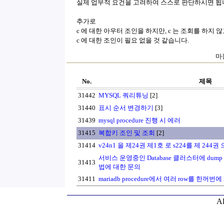
실제 업무적 요건을 고려하여 스스로 판단하시면 됩
추가로
c 에 대한 아우터 조인을 하지만, c 는 조회를 하지 않
c 에 대한 조인이 필요 없을 것 같습니다.
마농
No.
제목
31442
MYSQL 쿼리튜닝
[2]
31440
표시 순서 변경하기
[3]
31439
mysql procedure 진행 시 에러
31415
복합키 조인 및 조회
[2]
31414
v24n1 을 제24권 제1호 로 s224를 제 24
서비스 운영중인 Database 클러스터에 du
31413
법에 대한 문의
31411
mariadb procedure에서 여러 row를 한꺼번에
Al