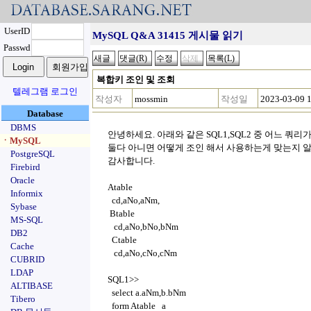
UserID
MySQL Q&A 31415 게시물 읽기
Passwd
복합키 조인 및 조회
텔레그램 로그인
작성자
mossmin
작성일
2023-03-09 
Database
DBMS
안녕하세요. 아래와 같은 SQL1,SQL2 중 어느 쿼리
ㆍMySQL
둘다 아니면 어떻게 조인 해서 사용하는게 맞는지 알
PostgreSQL
감사합니다.
Firebird
Oracle
Atable
Informix
cd,aNo,aNm,
Sybase
Btable
MS-SQL
cd,aNo,bNo,bNm
DB2
Ctable
Cache
cd,aNo,cNo,cNm
CUBRID
LDAP
SQL1>>
ALTIBASE
select a.aNm,b.bNm
Tibero
form Atable a