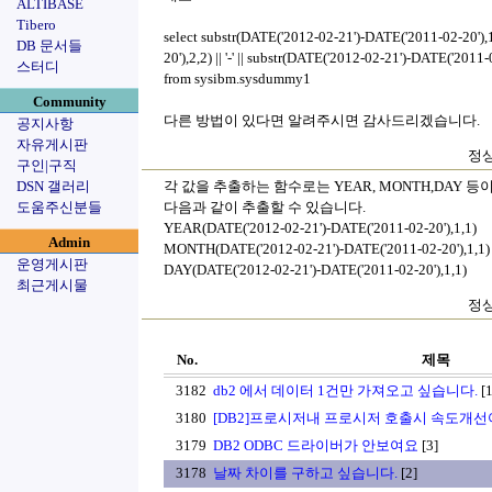
ALTIBASE
Tibero
select substr(DATE('2012-02-21')-DATE('2011-02-20'),1,
DB 문서들
20'),2,2) || '-' || substr(DATE('2012-02-21')-DATE('2011-
스터디
from sysibm.sysdummy1
Community
다른 방법이 있다면 알려주시면 감사드리겠습니다.
공지사항
자유게시판
정상
구인|구직
DSN 갤러리
각 값을 추출하는 함수로는 YEAR, MONTH,DAY 등
도움주신분들
다음과 같이 추출할 수 있습니다.
YEAR(DATE('2012-02-21')-DATE('2011-02-20'),1,1)
Admin
MONTH(DATE('2012-02-21')-DATE('2011-02-20'),1,1)
운영게시판
DAY(DATE('2012-02-21')-DATE('2011-02-20'),1,1)
최근게시물
정상
No.
제목
3182
db2 에서 데이터 1건만 가져오고 싶습니다.
[1
3180
[DB2]프로시저내 프로시저 호출시 속도개
3179
DB2 ODBC 드라이버가 안보여요
[3]
3178
날짜 차이를 구하고 싶습니다.
[2]