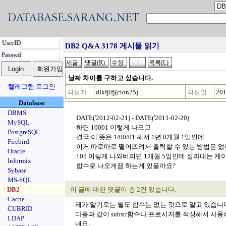
UserID
DB2 Q&A 3178 게시물 읽기
Passwd
날짜 차이를 구하고 싶습니다.
텔레그램 로그인
작성자
dlkfjlfj(cion25)
작성일
201
Database
DBMS
DATE('2012-02-21) - DATE('2011-02-20)
MySQL
하면 10001 이렇게 나오고
PostgreSQL
결국 이 뜻은 1/00/01 해서 1년 0개월 1일인데
Firebird
이거 따로따로 떨어뜨려서 출력할 수 있는 방법은 없
Oracle
105 이렇게 나와버리면 1개월 5일인데 잘라내는 
Informix
함수로 나오게끔 하는게 있을까요?
Sybase
MS-SQL
ㆍDB2
이 글에 대한 댓글이 총 2건 있습니다.
Cache
제가 알기로는 별도 함수는 없는 것으로 알고 있습니
CUBRID
다음과 같이 substr함수나 프로시저를 작성해서 사
LDAP
네요.