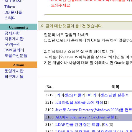
ALTIBASE
도와주세요
Tibero
DB 문서들
스터디
이 글에 대한 댓글이 총 1건 있습니다.
Community
공지사항
질문의 너무 광범위 하세요.
자유게시판
1. 일단 C API 가 존재하니까 C# 도 가능 하지 않을까
구인|구직
DSN 갤러리
2. 디렉토리 시스템은 잘 구축 해야 합니다.
도움주신분들
디렉토리와 OpenDS 메뉴얼을 잘 숙지 하시면 별 어
기본 개념이나 사상에 대해 잘 이해하시면 Oracle 등 
Admin
운영게시판
최근게시물
No.
제목
3219
[라이센스] 버클리 DB 라이센스 관련 질문 !!
3218
ldif 파일을 오라클 db에 저장
[2]
3197
Java로 Active Directory(Windows 2008)를
3186
AIX에서 ldap server / C# client 구현
[1]
3184
LDAP 한글 관련 질문 드립니다.
[3]
3183
LDAP 유저 인증 관련 좀 더 명확하게 다시 질