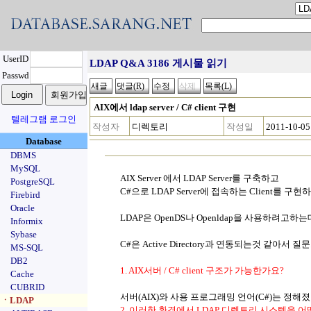
UserID
LDAP Q&A 3186 게시물 읽기
Passwd
AIX에서 ldap server / C# client 구현
텔레그램 로그인
작성자
디렉토리
작성일
2011-10-05
Database
DBMS
MySQL
AIX Server 에서 LDAP Server를 구축하고
PostgreSQL
C#으로 LDAP Server에 접속하는 Client를 구
Firebird
Oracle
LDAP은 OpenDS나 Openldap을 사용하려고하는
Informix
Sybase
C#은 Active Directory과 연동되는것 같아서 
MS-SQL
DB2
1. AIX서버 / C# client 구조가 가능한가요?
Cache
CUBRID
서버(AIX)와 사용 프로그래밍 언어(C#)는 정해
ㆍLDAP
2. 이러한 환경에서 LDAP 디렉토리 시스템을 