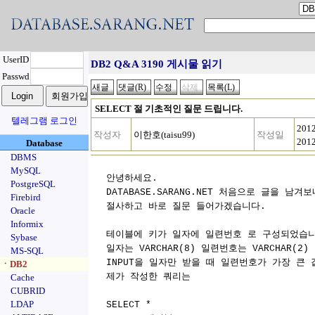
UserID
DB2 Q&A 3190 게시물 읽기
Passwd
SELECT 절 기초적인 질문 드립니다.
텔레그램 로그인
201
작성자
이한호(taisu99)
작성일
201
Database
DBMS
MySQL
안녕하세요.
PostgreSQL
DATABASE.SARANG.NET 처음으로 글을 남겨
Firebird
절사하고 바로 질문 들어가겠습니다.
Oracle
Informix
테이블에 키가 일자에 일련번호 로 구성되었습
Sybase
일자는 VARCHAR(8) 일련번호는 VARCHAR(2
MS-SQL
INPUT을 일자만 받을 때 일련번호가 가장 큰
ㆍDB2
제가 작성한 쿼리는
Cache
CUBRID
LDAP
SELECT *