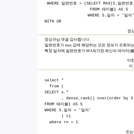
WHERE
일련번호 = (SELECT MAX(S.일련번호
FROM 테이블1 AS S
WHERE S.일자 = '일자'
WITH UR
정상
정상규님 댓글 감사합니다.
일련번호가 max 값에 해당하는 모든 정보가 조회되
특정 일자에 일련번호가 MAX(가장 최신의 데이타)를
이한
이
select *
from (
SELECT s.*
, dense_rank() over(order by S
FROM 테이블1 AS S
WHERE S.일자 = '일자'
) t1
where rn = 1
조는냥