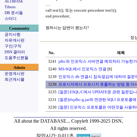
ALTIBASE
.....
Tibero
call test1(); 또는 execute procedure test1();
DB 문서들
end procedure;
스터디
원하시는 답변이 됐는지?
Community
공지사항
정상
자유게시판
구인|구직
DSN 갤러리
No.
제목
도움주신분들
3241
jdbc와 인포믹스 서버연결 예외처리 가능한
Admin
3240
MS-SQL에서 인포믹스 연결
[8]
운영게시판
3239
인포믹스 db 연결시 접속끊김에 대하여 질문
최근게시물
3236
프로시저에서 프로시저 호출하는 방법 좀 아
3235
[질문] ESQL/C에서 UPDATE문 관련 질문입니
3231
[질문]ifxjdbc-g.jar와 연관된 SQLI 프로토
3230
[질문] 인포믹스 프로토콜은 어떤것을 사용하
All about the DATABASE...
Copyleft 1999-2025 DSN,
All rights reserved.
작업시간: 0.011초,