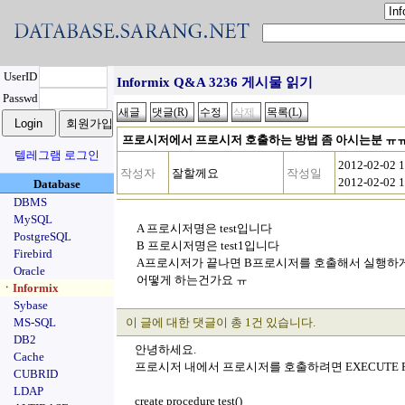
UserID
Informix Q&A 3236 게시물 읽기
Passwd
프로시저에서 프로시저 호출하는 방법 좀 아시는분 ㅠ
텔레그램 로그인
2012-02-02 
작성자
잘할께요
작성일
2012-02-02 
Database
DBMS
MySQL
A 프로시저명은 test입니다
PostgreSQL
B 프로시저명은 test1입니다
Firebird
A프로시저가 끝나면 B프로시저를 호출해서 실행하
Oracle
어떻게 하는건가요 ㅠ
ㆍInformix
Sybase
MS-SQL
이 글에 대한 댓글이 총 1건 있습니다.
DB2
안녕하세요.
Cache
프로시저 내에서 프로시저를 호출하려면 EXECUTE PR
CUBRID
LDAP
create procedure test()