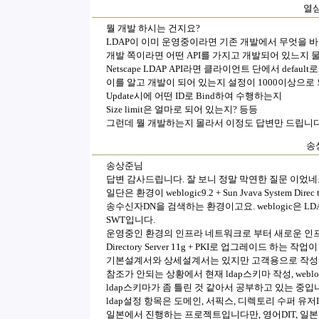
열심
뭘 개발 하시는 건지요?
LDAP이 이미 운영중이라면 기존 개발에서 무엇을 
개발 쪽이라면 어떤 API를 가지고 개발되어 있느지 
Netscape LDAP API라면 클라이언트 단에서 default로 s
이를 알고 개발이 되어 있는지 설정이 1000이상으로 
Update시에 어떤 ID로 Bind하여 수행하는지
Size limit은 얼마로 되어 있는지? 등등
그런데 뭘 개발하는지 몰라서 이정도 답변만 드립니다
송상
송상준님
답변 감사드립니다. 잘 보니 정말 막연한 질문 이었네요
일단은 환경이 weblogic9.2 + Sun Jvava System Dir
송수신자DN을 검색하는 환경이고요. weblogic은 
SWT입니다.
운영중인 환경의 인프라 네트워크로 부터 새로운 인프라 네트
Directory Server 11g + PKI로 업그레이드 하는 작업
기본설계서와 상세설계서는 있지만 고객용으로 작성
참조가 안되는 상황에서 현재 ldap스키마 작성, webl
ldap스키마가 좀 틀린 것 같아서 공부하고 있는 중입
ldap설정 항목은 도메인, 서픽스, 디렉토리 수퍼 유저
일본에서 진행하는 프로젝트입니다만, 영어DIT, 일본어