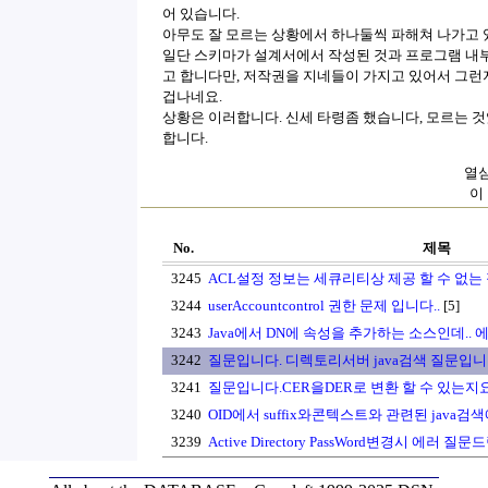
어 있습니다.
아무도 잘 모르는 상황에서 하나둘씩 파해쳐 나가고 
일단 스키마가 설계서에서 작성된 것과 프로그램 내부 
고 합니다만, 저작권을 지네들이 가지고 있어서 그런지
겁나네요.
상황은 이러합니다. 신세 타령좀 했습니다, 모르는 것
합니다.
열심
이
No.
제목
3245
ACL설정 정보는 세큐리티상 제공 할 수 없는
3244
userAccountcontrol 권한 문제 입니다..
[5]
3243
Java에서 DN에 속성을 추가하는 소스인데.. 에러
3242
질문입니다. 디렉토리서버 java검색 질문입니
3241
질문입니다.CER을DER로 변환 할 수 있는지요
3240
OID에서 suffix와콘텍스트와 관련된 java검
3239
Active Directory PassWord변경시 에러 질