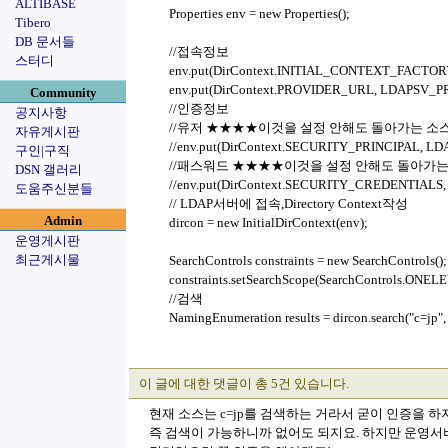
ALTIBASE
Properties env = new Properties();
Tibero
DB 문서들
//접속정보
스터디
env.put(DirContext.INITIAL_CONTEXT_FACTORY,"c
env.put(DirContext.PROVIDER_URL, LDAPSV_P
Community
//인증정보
공지사항
//유저 ★★★★이것을 설정 안해도 돌아가는 소스입
자유게시판
//env.put(DirContext.SECURITY_PRINCIPAL, L
구인|구직
//패스워드 ★★★★이것을 설정 안해도 돌아가는 
DSN 갤러리
//env.put(DirContext.SECURITY_CREDENTIALS
도움주신분들
// LDAP서버에 접속,Directory Context작성
Admin
dircon = new InitialDirContext(env);
운영게시판
최근게시물
SearchControls constraints = new SearchControls();
constraints.setSearchScope(SearchControls.ONE
//검색
NamingEnumeration results = dircon.search("c=jp", "
이 글에 대한 댓글이 총 5건 있습니다.
현재 소스는 c=jp를 검색하는 거라서 굳이 인증을 하
즉 검색이 가능하니까 없어도 되지요. 하지만 운영서버