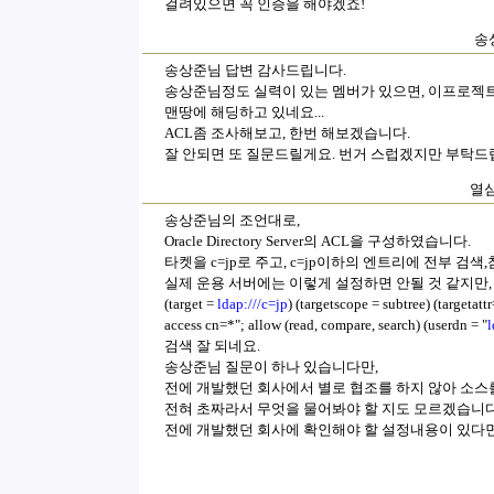
걸려있으면 꼭 인증을 해야겠죠!
송상
송상준님 답변 감사드립니다.
송상준님정도 실력이 있는 멤버가 있으면, 이프로젝트는
맨땅에 해딩하고 있네요...
ACL좀 조사해보고,
한번 해보겠습니다.
잘 안되면 또 질문드릴게요. 번거 스럽겠지만 부탁드
열심
송상준님의 조언대로,
Oracle Directory Server의 ACL을 구성하였습니다.
타켓을 c=jp로 주고, c=jp이하의 엔트리에 전부 
실제 운용 서버에는 이렇게 설정하면 안될 것 같지만, 
(target =
ldap:///c=jp
) (targetscope = subtree) (targeta
access cn=*"; allow (read, compare, search) (userdn = "
l
검색 잘 되네요.
송상준님 질문이 하나 있습니다만,
전에 개발했던 회사에서 별로 협조를 하지 않아 소스를
전혀 초짜라서 무엇을 물어봐야 할 지도 모르겠습니다
전에 개발했던 회사에 확인해야 할 설정내용이 있다