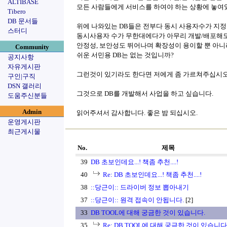
ALTIBASE
모든 사람들에게 서비스를 하여야 하는 상황에 놓여
Tibero
DB 문서들
위에 나와있는 DB들은 전부다 동시 사용자수가 지정
스터디
동시사용자 수가 무한대에다가 아무리 개발/배포해도
안정성, 보안성도 뛰어나며 확장성이 용이할 뿐 아니
Community
쉬운 서민용 DB는 없는 것입니까?
공지사항
자유게시판
그런것이 있기라도 한다면 저에게 좀 가르쳐주십시오
구인|구직
DSN 갤러리
그것으로 DB를 개발해서 사업을 하고 싶습니다.
도움주신분들
Admin
읽어주셔서 감사합니다. 좋은 밤 되십시오.
운영게시판
최근게시물
No.
제목
39
DB 초보인데요...! 책좀 추천....!
40
Re: DB 초보인데요...! 책좀 추천....!
38
::당근이:: 드라이버 정보 뽑아내기
37
::당근이:: 원격 접속이 안됩니다.
[2]
33
DB TOOL에 대해 궁금한 것이 있습니다.
35
Re: DB TOOL에 대해 궁금한 것이 있습니다