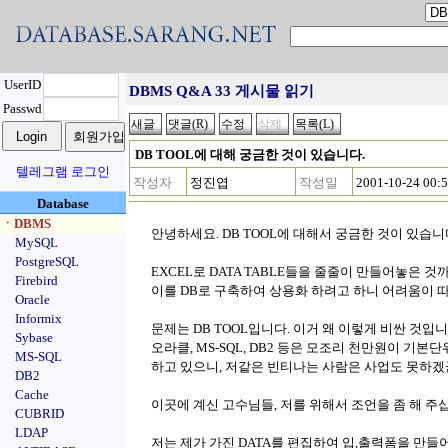
UserID
DBMS Q&A 33 게시물 읽기
Passwd
DB TOOL에 대해 궁금한 것이 있습니다.
텔레그램 로그인
작성자
정진엽
작성일
2001-10-24 00:
Database
ㆍDBMS
안녕하세요. DB TOOL에 대해서 궁금한 것이 있습니
MySQL
PostgreSQL
EXCEL로 DATA TABLE들을 줄줄이 만들어놓은 것
Firebird
이를 DB로 구축하여 상용화 하려고 하니 어려움이 
Oracle
Informix
문제는 DB TOOL입니다. 이거 왜 이렇게 비싼 것입니
Sybase
오라클, MS-SQL, DB2 등은 모조리 천만원이 기
MS-SQL
하고 있으니, 저같은 빈티나는 사람은 사업도 못하겠
DB2
Cache
이곳에 계신 고수님들, 저를 위해서 조언을 좀 해 주
CUBRID
LDAP
저는 제가 가진 DATA를 편집하여 입,출력폼을 만들