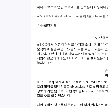
하나의 코드로 연동 프로세스를 만드는게 가능하냐
A
B
objectClass
schema
와
두개의
회사의
를
정의한
만
가능할런지요
이 댓글은
A B C D에서 어떤 데이터를 가지고 오시는지요? 
분석하여 같은 부분이 있는지 다른 부분이 있는지 먼저
에 담을 것인지 각자 회사별 스키마로 쓸것인지 정
작업이 필요하겠네요. LDAP이나 DB로 땡겨오는 거
능하지요^^
송
이
A B C D ldap 에서의 정보 조회는 프로그램 1본으
조회 필터를 일반적으로 objectclass=* 로 설정
정보가 리턴 됨으로 - 리턴객체는 hash map 으로 이해
값을 추출 할수 있습니다.
다만 조회된 정보를 다른 E 나 F 에 넣기 위해서는 코