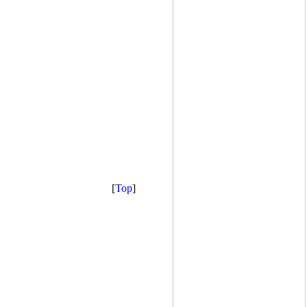
[
Top
]