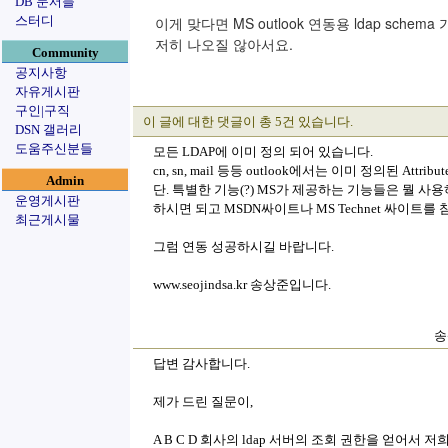
DB 문서들
스터디
이게 맞다면 MS outlook 연동용 ldap sch
저히 나오질 않아서요.
Community
공지사항
자유게시판
구인|구직
이 글에 대한 댓글이 총 5건 있습니다.
DSN 갤러리
도움주신분들
모든 LDAP에 이미 정의 되어 있습니다.
cn, sn, mail 등등 outlook에서는 이미 정의된 Attri
Admin
단. 특별한 기능(?) MS가 제공하는 기능들은 뭘 
운영게시판
하시면 되고 MSDN싸이트나 MS Technet 싸이트를
최근게시물
그럼 연동 성공하시길 바랍니다.
www.seojindsa.kr 송상준입니다.
송
답변 감사합니다.
제가 드린 질문이,
A B C D 회사의 ldap 서버의 조회 권한을 얻어서 