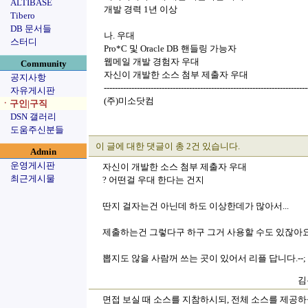
ALTIBASE
개발 경력 1년 이상
Tibero
DB 문서들
나. 우대
스터디
Pro*C 및 Oracle DB 핸들링 가능자
웹메일 개발 경험자 우대
Community
자신이 개발한 소스 첨부 제출자 우대
공지사항
--------------------------------------------------------------------------
자유게시판
(주)미소닷컴
ㆍ구인|구직
DSN 갤러리
도움주신분들
이 글에 대한 댓글이 총 2건 있습니다.
Admin
운영게시판
자신이 개발한 소스 첨부 제출자 우대
최근게시물
? 어떤걸 우대 한다는 건지
딴지 걸자는건 아닌데 하도 이상한데가 많아서...
제출하는건 그렇다구 하구 그거 사용할 수도 있잖아요
뽑지도 않을 사람꺼 쓰는 곳이 있어서 리플 답니다.--;
김
면접 보실 때 소스를 지참하시되, 전체 소스를 제공