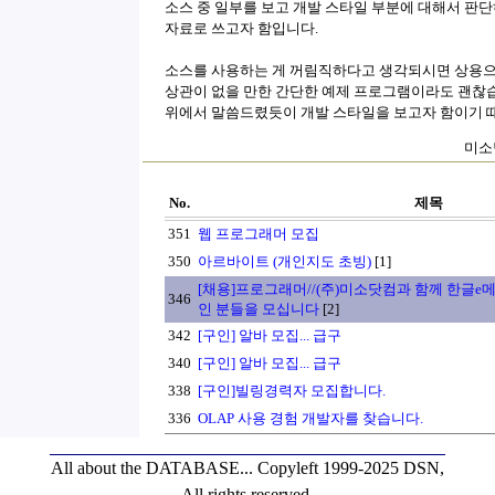
소스 중 일부를 보고 개발 스타일 부분에 대해서 판
자료로 쓰고자 함입니다.
소스를 사용하는 게 꺼림직하다고 생각되시면 상용으
상관이 없을 만한 간단한 예제 프로그램이라도 괜찮
위에서 말씀드렸듯이 개발 스타일을 보고자 함이기 
미소닷
No.
제목
351
웹 프로그래머 모집
350
아르바이트 (개인지도 초빙)
[1]
[채용]프로그래머//(주)미소닷컴과 함께 한글e
346
인 분들을 모십니다
[2]
342
[구인] 알바 모집... 급구
340
[구인] 알바 모집... 급구
338
[구인]빌링경력자 모집합니다.
336
OLAP 사용 경험 개발자를 찾습니다.
All about the DATABASE...
Copyleft 1999-2025 DSN,
All rights reserved.