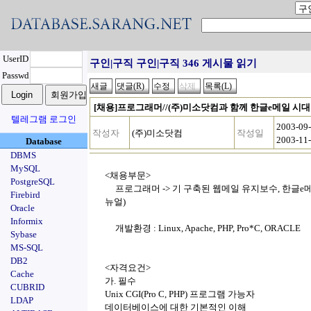
UserID
구인|구직 구인|구직 346 게시물 읽기
Passwd
[채용]프로그래머//(주)미소닷컴과 함께 한글e메일 시
텔레그램 로그인
2003-09
작성자
(주)미소닷컴
작성일
2003-11
Database
DBMS
MySQL
<채용부문>
PostgreSQL
프로그래머 -> 기 구축된 웹메일 유지보수, 한글e
Firebird
뉴얼)
Oracle
Informix
개발환경 : Linux, Apache, PHP, Pro*C, ORACLE
Sybase
MS-SQL
DB2
<자격요건>
Cache
가. 필수
CUBRID
Unix CGI(Pro C, PHP) 프로그램 가능자
LDAP
데이터베이스에 대한 기본적인 이해