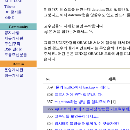
ALTIBASE
Tibero
여러가지 테스트를 해봤는데 datetime형의 필드만 
DB 문서들
그렇다고 해서 datetime형을 않쓸수도 없고 반드시 
스터디
고수님들의 자세한 설명 부탁합니다.
Community
sql은 처음 접하는거라서.... ^^;
공지사항
자유게시판
그리고 UNIX환경의 ORACLE 서버에 접속을 해서 
구인|구직
일반 윈도우의 클라이언트에서는 무엇을해야 하는지
DSN 갤러리
주세요.. 어떤 분은 UINX용 ORACLE 드라이버를 C
도움주신분들
습니다.
Admin
운영게시판
최근게시물
No.
제목
359
[문의] sql6.5에서 backup 시 에러..
358
프로시저에 관한 질문입니다.
357
migration하는 방법 좀 알려주세요
[1]
356
sql 서버의 DB에 자료저장 방법좀 가르쳐주세요..
355
고수님들 보안문제에서요..
354
임시테이블명을 어떻게 알수 잇을가요?