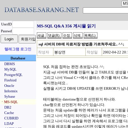
UserID
MS-SQL Q&A 356 게시물 읽기
Passwd
sql 서버의 DB에 자료저장 방법좀 가르쳐주세요.. ^^;
텔레그램 로그인
작성자
봉상연
작성일
2002-04-22 20:
Database
DBMS
SQL 처음 접하는 완전 초보입니다. ^^;
MySQL
지금 sql 서버에 DB를 만들어 놓고 TABLE도 생성
PostgreSQL
그리고 나서 Visual C++에서 클래스 추가를 해서 CR
Firebird
록시켯는데요...
Oracle
실행을 시키고 DB에 UPDATE를 쓰면 ERROR가 납니
Informix
Sybase
테이블에는 datetime형으로 선언된거 하나와.
ㆍMS-SQL
char형으로 선언된거 하나가 있습니다.
DB2
문제는 처음 update를 하면 에러가 나서 프로그램을
Cache
그리고 나서 저장이 되어있나 확인을 하면 데이타는 저
CUBRID
그리고 나서 다시 실행을 하면 계속해서 프로그램 다
LDAP
왜 처음 레코드를 update시키면 이렇게 에러가 나는지