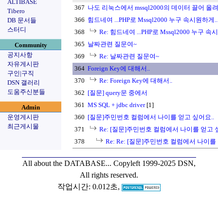
ALTIBASE
367
나도 리눅스에서 mssql2000의 데이터 끌어 올
Tibero
366
힘드네여 ...PHP로 Mssql2000 누구 속시원하게..
DB 문서들
스터디
368
Re: 힘드네여 ...PHP로 Mssql2000 누구 속
365
날짜관련 질문여~
Community
공지사항
369
Re: 날짜관련 질문여~
자유게시판
364
Foreign Key에 대해서..
구인|구직
370
Re: Foreign Key에 대해서..
DSN 갤러리
도움주신분들
362
[질문] query문 중에서
361
MS SQL + jdbc driver
[1]
Admin
운영게시판
360
[질문]주민번호 컬럼에서 나이를 얻고 싶어요..
최근게시물
371
Re: [질문]주민번호 컬럼에서 나이를 얻고 
378
Re: Re: [질문]주민번호 컬럼에서 나이를
All about the DATABASE...
Copyleft 1999-2025 DSN,
All rights reserved.
작업시간: 0.012초,