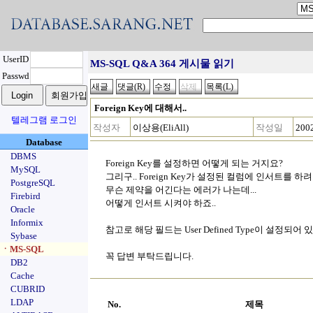
UserID
MS-SQL Q&A 364 게시물 읽기
Passwd
Foreign Key에 대해서..
텔레그램 로그인
작성자
이상용(EliAll)
작성일
2002
Database
DBMS
Foreign Key를 설정하면 어떻게 되는 거지요?
MySQL
그리구.. Foreign Key가 설정된 컬럼에 인서트를 하려
PostgreSQL
무슨 제약을 어긴다는 에러가 나는데...
Firebird
어떻게 인서트 시켜야 하죠..
Oracle
Informix
참고로 해당 필드는 User Defined Type이 설정되어
Sybase
ㆍMS-SQL
꼭 답변 부탁드립니다.
DB2
Cache
CUBRID
LDAP
No.
제목