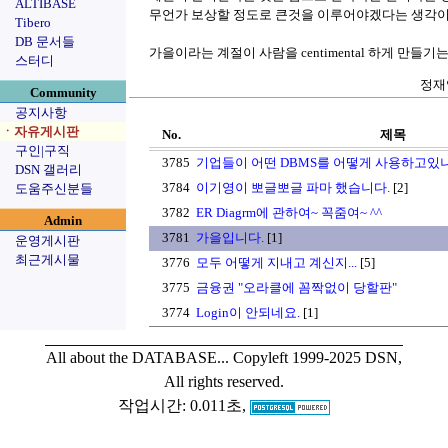
ALTIBASE
무언가 보상할 정도로 큰것을 이루어야겠다는 생각이
Tibero
DB 문서들
가을이라는 계절이 사람을 centimental 하게 만들기는 
스터디
정재익
Community
공지사항
ㆍ자유게시판
No.
제목
구인|구직
3785
기업들이 어떤 DBMS를 어떻게 사용하고있나요
DSN 갤러리
3784
이기영이 뽀글뽀글 파마 했습니다.
[2]
도움주신분들
3782
ER Diagrm에 관하여~ 꼭줌여~ ^^
Admin
3781
가을입니다.
[1]
운영게시판
최근게시물
3776
모두 어떻게 지내고 계신지...
[5]
3775
금융권 "오라클에 꼼짝없이 당할판"
3774
Login이 안되네요.
[1]
All about the DATABASE...
Copyleft 1999-2025 DSN,
All rights reserved.
작업시간: 0.011초,