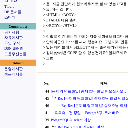
ALTIBASE
> 음.. 지금 간단하게 웹브라우저로 볼 수 있는 CGI
Tibero
> 요..이런 겁니다.
DB 문서들
> <HTML> <BODY>
스터디
> ...TABLE 내용 출력 ...
> </BODY></HTML>
Community
>
공지사항
> 정말로 이건 되는지 안되는지를 시험해보려고만 
자유게시판
> 안되더군요. libpq를 써서 했는데요. 그냥 미리 만
구인|구직
> 있는 테이블에서 SELECT * 해서 출력하기만 하는
DSN 갤러리
> 원래 pgsql은 CGI로 쓸 수 없는건가요? 알려주세요..
도움주신분들
> 그럼
Admin
>
운영게시판
최근게시물
No.
제목
44
[문제의 덤프화일] 송재호님 화일 받으십시오...
45
Re: [문제의 덤프화일] 송재호님 화일 받으십
46
Re: Re: [문제의 덤프화일] 송재호님 화일
41
... 흑흑흑... 전 정말 ... PostgreSQL 무서버요....
39
PostgreSQL의 select 이상
40
Re: PostgreSQL의 select 이상