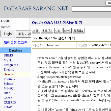
UserID
Oracle Q&A 3835 게시물 읽기
Passwd
Re: Re: SQL*Net 설정시 에러
텔레그램 로그인
작성자
herrchen
작성일
2001-04-24 1
Database
DBMS
tnsnames.ora file을 설정하는 방법은 아시리라 
MySQL
우선 처음 답변을 하신 분의 말씀처럼 server에서 
PostgreSQL
server의 listener.ora file이 있는 위치에 tnsnames.ora
Firebird
이용하여 sqlplus에 접속을 해보는 겁니다.
ㆍOracle
$ sqlplus system/manager@alias
Informix
=> alias란 tnsnames.ora file에서 제일 첫째 줄에
Sybase
관 없는 일종의 닉네임입니다.
MS-SQL
이것이 정상적으로 접속이 되면 server의 리스너와
DB2
그후에는 그 tnsnames.ora file을 client의 같은 위
Cache
단 그 위치(client의 c:\orawin95\network\admin)
CUBRID
다.
LDAP
그 내용에는 "alias="를 "alias.world="로 설정해야만