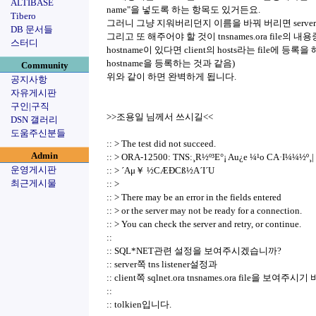
ALTIBASE
name"을 넣도록 하는 항목도 있거든요.
Tibero
그러니 그냥 지워버리던지 이름을 바꿔 버리면 serve
DB 문서들
그리고 또 해주어야 할 것이 tnsnames.ora file의 내용
스터디
hostname이 있다면 client의 hosts라는 file에 등록을 
hostname을 등록하는 것과 같음)
Community
위와 같이 하면 완벽하게 됩니다.
공지사항
자유게시판
구인|구직
>>조용일 님께서 쓰시길<<
DSN 갤러리
도움주신분들
:: > The test did not succeed.
Admin
:: > ORA-12500: TNS:¸R½º³E°¡ Au¿e ¼­¹o CA·I¼¼½º
운영게시판
:: > ´Aμ￥ ½CÆÐCß½A´I´U
최근게시물
:: >
:: > There may be an error in the fields entered
:: > or the server may not be ready for a connection.
:: > You can check the server and retry, or continue.
::
:: SQL*NET관련 설정을 보여주시겠습니까?
:: server쪽 tns listener설정과
:: client쪽 sqlnet.ora tnsnames.ora file을 보여주
::
:: tolkien입니다.