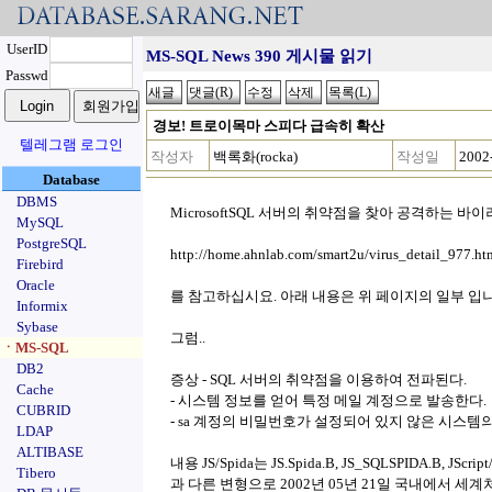
UserID
MS-SQL News 390 게시물 읽기
Passwd
경보! 트로이목마 스피다 급속히 확산
텔레그램 로그인
작성자
백록화(rocka)
작성일
2002
Database
DBMS
MicrosoftSQL 서버의 취약점을 찾아 공격하는 
MySQL
PostgreSQL
http://home.ahnlab.com/smart2u/virus_detail_977.ht
Firebird
Oracle
를 참고하십시요. 아래 내용은 위 페이지의 일부 입니
Informix
Sybase
그럼..
ㆍMS-SQL
DB2
증상 - SQL 서버의 취약점을 이용하여 전파된다.
Cache
- 시스템 정보를 얻어 특정 메일 계정으로 발송한다.
CUBRID
- sa 계정의 비밀번호가 설정되어 있지 않은 시스템의
LDAP
ALTIBASE
내용 JS/Spida는 JS.Spida.B, JS_SQLSPIDA.B,
Tibero
과 다른 변형으로 2002년 05년 21일 국내에서 세계