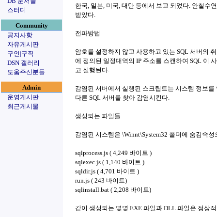
DB 문서들
한국, 일본, 미국, 대만 등에서 보고 되었다. 안
스터디
받았다.
Community
전파방법
공지사항
자유게시판
암호를 설정하지 않고 사용하고 있는 SQL 서버의 
구인|구직
에 정의된 일정대역의 IP 주소를 스캔하여 SQL 이 
DSN 갤러리
고 실행된다.
도움주신분들
Admin
감염된 서버에서 실행된 스크립트는 시스템 정보를 
운영게시판
다른 SQL 서버를 찾아 감염시킨다.
최근게시물
생성되는 파일들
감염된 시스템은 \Winnt\System32 폴더에 숨김
sqlprocess.js ( 4,249 바이트 )
sqlexec.js ( 1,140 바이트 )
sqldir.js ( 4,701 바이트 )
run.js ( 243 바이트)
sqlinstall.bat ( 2,208 바이트)
같이 생성되는 몇몇 EXE 파일과 DLL 파일은 정상