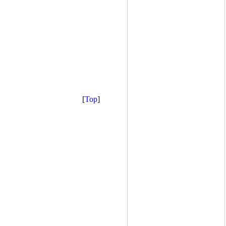
[
Top
]