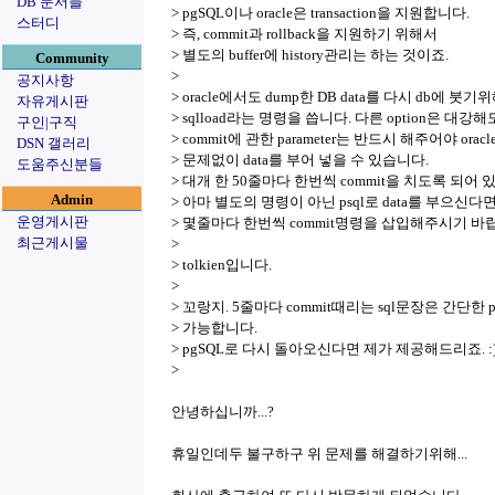
DB 문서들
> pgSQL이나 oracle은 transaction을 지원합니다.
스터디
> 즉, commit과 rollback을 지원하기 위해서
> 별도의 buffer에 history관리는 하는 것이죠.
Community
>
공지사항
> oracle에서도 dump한 DB data를 다시 db에 붓기
자유게시판
> sqlload라는 명령을 씁니다. 다른 option은 대강
구인|구직
> commit에 관한 parameter는 반드시 해주어야 ora
DSN 갤러리
> 문제없이 data를 부어 넣을 수 있습니다.
도움주신분들
> 대개 한 50줄마다 한번씩 commit을 치도록 되어 
Admin
> 아마 별도의 명령이 아닌 psql로 data를 부으신다면
운영게시판
> 몇줄마다 한번씩 commit명령을 삽입해주시기 바
최근게시물
>
> tolkien입니다.
>
> 꼬랑지. 5줄마다 commit때리는 sql문장은 간단한 pe
> 가능합니다.
> pgSQL로 다시 돌아오신다면 제가 제공해드리죠. :
>
안녕하십니까...?
휴일인데두 불구하구 위 문제를 해결하기위해...