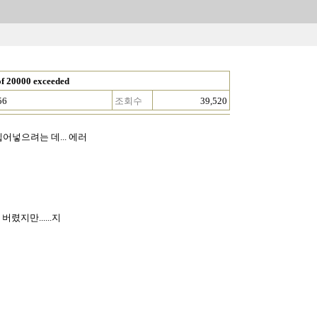
 20000 exceeded
56
조회수
39,520
 집어넣으려는 데... 에러
버렸지만......지