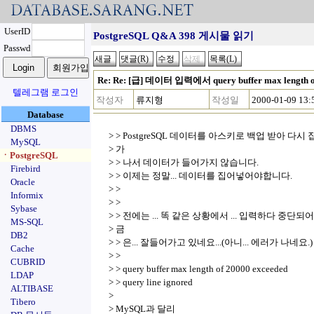
UserID
PostgreSQL Q&A 398 게시물 읽기
Passwd
Re: Re: [급] 데이터 입력에서 query buffer max length of
텔레그램 로그인
작성자
류지형
작성일
2000-01-09 13:
Database
DBMS
> > PostgreSQL 데이터를 아스키로 백업 받아 다시
MySQL
> 가
ㆍPostgreSQL
> > 나서 데이터가 들어가지 않습니다.
Firebird
> > 이제는 정말... 데이터를 집어넣어야합니다.
Oracle
> >
Informix
> >
Sybase
> > 전에는 ... 똑 같은 상황에서 ... 입력하다 중단되어 
MS-SQL
> 금
DB2
> > 은... 잘들어가고 있네요...(아니... 에러가 나네요.)
Cache
> >
CUBRID
> > query buffer max length of 20000 exceeded
LDAP
> > query line ignored
ALTIBASE
>
Tibero
> MySQL과 달리