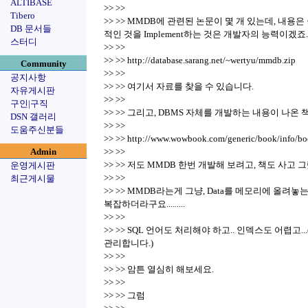
ALTIBASE
>> >>
Tibero
>> >> MMDB에 관련된 논문이 몇 개 있는데, 내용
DB 문서들
적인 것을 Implement하는 것은 개발자의 능력이겠죠...
스터디
>> >>
>> >> http://database.sarang.net/~wertyu/mmdb.zip
Community
>> >>
공지사항
>> >> 여기서 자료를 찾을 수 있습니다.
자유게시판
>> >>
구인|구직
>> >> 그리고, DBMS 자체를 개발하는 내용이 나온 
DSN 갤러리
>> >>
도움주신분들
>> >> http://www.wowbook.com/generic/book/info/b
Admin
>> >>
>> >> 저도 MMDB 한번 개발해 보려고, 책도 사고 그
운영게시판
>> >>
최근게시물
>> >> MMDB라는게 그냥, Data를 메모리에 올려
복잡하더라구요.........
>> >>
>> >> SQL 언어도 처리해야 하고.. 인덱스도 어렵고
관리합니다.)
>> >>
>> >> 암튼 열심히 해보세요.
>> >>
>> >> 그럼