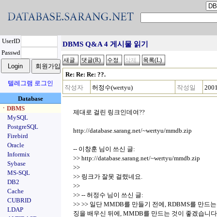
UserID
DBMS Q&A 4 게시물 읽기
Passwd
Re: Re: Re: ??.
텔레그램 로그인
작성자
허정수(wertyu)
작성일
2001
Database
ㆍDBMS
제대로 걸린 링크인데여??
MySQL
PostgreSQL
http://database.sarang.net/~wertyu/mmdb.zip
Firebird
Oracle
-- 이창훈 님이 쓰신 글:
Informix
>> http://database.sarang.net/~wertyu/mmdb.zip
Sybase
>>
MS-SQL
>> 링크가 잘못 걸렸네요.
DB2
>>
Cache
>> -- 허정수 님이 쓰신 글:
CUBRID
>> >> 일단 MMDB를 만들기 전에, RDBMS를 만
LDAP
징을 배우신 뒤에, MMDB를 만드는 것이 좋겠습니다