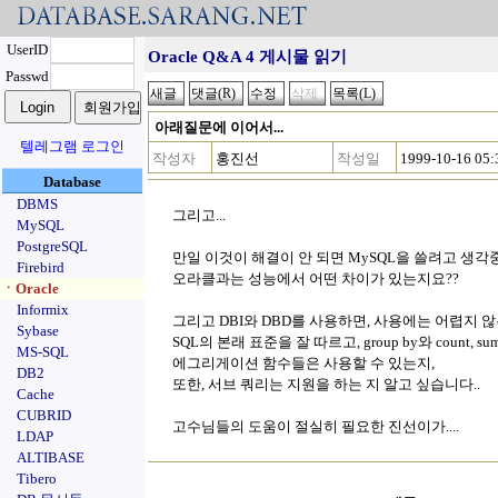
UserID
Oracle Q&A 4 게시물 읽기
Passwd
아래질문에 이어서...
텔레그램 로그인
작성자
홍진선
작성일
1999-10-16 05:
Database
DBMS
그리고...
MySQL
PostgreSQL
만일 이것이 해결이 안 되면 MySQL을 쓸려고 생각중
Firebird
오라클과는 성능에서 어떤 차이가 있는지요??
ㆍOracle
Informix
그리고 DBI와 DBD를 사용하면, 사용에는 어렵지 않
Sybase
SQL의 본래 표준을 잘 따르고, group by와 count, s
MS-SQL
에그리게이션 함수들은 사용할 수 있는지,
DB2
또한, 서브 쿼리는 지원을 하는 지 알고 싶습니다..
Cache
CUBRID
고수님들의 도움이 절실히 필요한 진선이가....
LDAP
ALTIBASE
Tibero