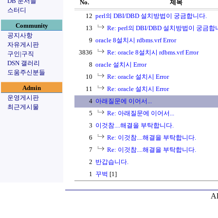
DB 문서들
No.
제목
스터디
12
perl의 DBI/DBD 설치방법이 궁금합니다.
Community
13
Re: perl의 DBI/DBD 설치방법이 궁금합
공지사항
9
oracle 8설치시 rdbms.vrf Error
자유게시판
3836
Re: oracle 8설치시 rdbms.vrf Error
구인|구직
DSN 갤러리
8
oracle 설치시 Error
도움주신분들
10
Re: oracle 설치시 Error
Admin
11
Re: oracle 설치시 Error
운영게시판
4
아래질문에 이어서...
최근게시물
5
Re: 아래질문에 이어서...
3
이것참....해결을 부탁합니다.
6
Re: 이것참....해결을 부탁합니다.
7
Re: 이것참....해결을 부탁합니다.
2
반갑습니다.
1
꾸벅
[1]
Al