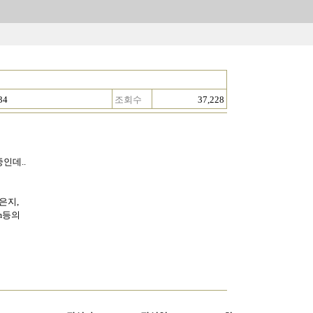
34
조회수
37,228
인데..
은지,
um등의