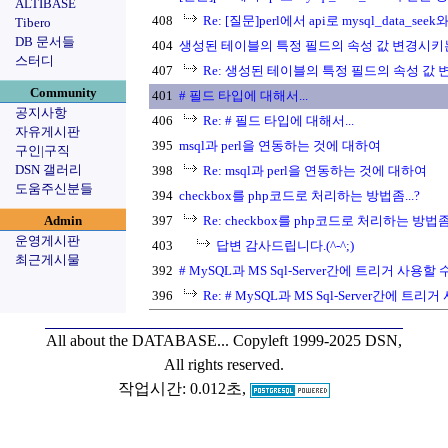
ALTIBASE
408
Re: [질문]perl에서 api로 mysql_data_se
Tibero
DB 문서들
404
생성된 테이블의 특정 필드의 속성 값 변경시키는
스터디
407
Re: 생성된 테이블의 특정 필드의 속성 값 
Community
401
# 필드 타입에 대해서...
공지사항
406
Re: # 필드 타입에 대해서...
자유게시판
395
msql과 perl을 연동하는 것에 대하여
구인|구직
DSN 갤러리
398
Re: msql과 perl을 연동하는 것에 대하여
도움주신분들
394
checkbox를 php코드로 처리하는 방법좀...?
Admin
397
Re: checkbox를 php코드로 처리하는 방법좀.
운영게시판
403
답변 감사드립니다.(^-^;)
최근게시물
392
# MySQL과 MS Sql-Server간에 트리거 사용할 
396
Re: # MySQL과 MS Sql-Server간에 트리
All about the DATABASE...
Copyleft 1999-2025 DSN,
All rights reserved.
작업시간: 0.012초,