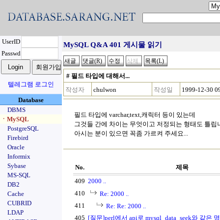
UserID
MySQL Q&A 401 게시물 읽기
Passwd
# 필드 타입에 대해서...
텔레그램 로그인
작성자
chulwon
작성일
1999-12-30 0
Database
DBMS
필드 타입에 varchar,text,캐릭터 등이 있는데
ㆍMySQL
그것들 간에 차이는 무엇이고 저정되는 형태도 틀립
PostgreSQL
아시는 분이 있으면 꼭좀 가르켜 주세요...
Firebird
Oracle
Informix
Sybase
No.
제목
MS-SQL
409
2000 ..
DB2
410
Cache
Re: 2000 ..
CUBRID
411
Re: Re: 2000 ..
LDAP
405
[질문]perl에서 api로 mysql_data_seek와 같은