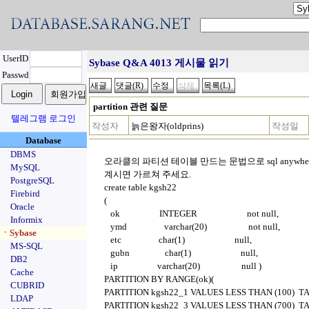
UserID
Sybase Q&A 4013 게시물 읽기
Passwd
partition 관련 질문
텔레그램 로그인
작성자
늙은왕자(oldprins)
작성일
Database
DBMS
오라클의 파티션 테이블 만드는 문법으로 sql anywh
MySQL
계시면 가르쳐 주세요.
PostgreSQL
create table kgsh22
Firebird
(
Oracle
ok INTEGER not null,
Informix
ymd varchar(20) not null,
ㆍSybase
etc char(1) null,
MS-SQL
gubn char(1) null,
DB2
ip varchar(20) null )
Cache
PARTITION BY RANGE(ok)(
CUBRID
PARTITION kgsh22_1 VALUES LESS THAN (100) T
LDAP
PARTITION kgsh22_3 VALUES LESS THAN (700) TA