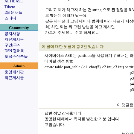
ALTIBASE
Tibero
그리고 제가 하고자 하는 건 string 으로 된 컬럼을 
DB 문서들
로 했는데 에러가 났구요
스터디
같은 파티션에 그냥 데이타 범위에 따라 다르게 저장이 
회) 하면 되는 뭐 그런 방법을 아고 계시면
Community
가르쳐 주세요 .. 수고 하세요 ..
공지사항
자유게시판
구인|구직
이 글에 대한 댓글이 총 2건 있습니다.
DSN 갤러리
사이베이스 ASE 는 partition을 사용하기 위해서
도움주신분들
테이블 생성 방법
Admin
create table part_table ( c1 char(5), c2 int, c3 int) part
운영게시판
p2 values <=("40
최근게시물
p3values <=("60
p4values <=("80
p5values <=("99
이 댓글은 
답변 정말 감사합니다.
망망한 대해에서 육지를 발견한 기분 입니다.
고맙습니다.