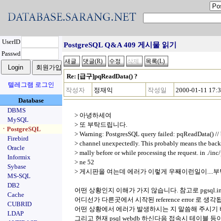
UserID
PostgreSQL Q&A 409 게시물 읽기
Passwd
Re: [급구]pqReadData() ?
텔레그램 로그인
작성자
정재익
작성일
2000-01-11 17:
Database
DBMS
> 아녕하세여
MySQL
> 또 부탁드립니다.
ㆍPostgreSQL
> Warning: PostgresSQL query failed: pqReadData() //
Firebird
> channel unexpectedly. This probably means the bac
Oracle
> mally before or while processing the request. in ./inc/
Informix
> ne 52
Sybase
> 게시판을 여는데 에러가 이렇게 우째이런일이....
MS-SQL
DB2
어떤 상황인지 이해가 가지 않습니다. 참고로 pgsql.
Cache
어디선가 다른곳에서 시작된 reference error 로 생각
CUBRID
어떤 상황에서 에러가 발생하시는 지 말씀해 주시기 
LDAP
그리고 현재 psql webdb 하신다음 접속시 테이블 