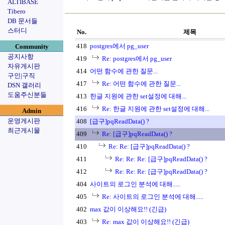
ALTIBASE
Tibero
DB 문서들
스터디
No.
제목
418
postgres에서 pg_user
Community
공지사항
419
Re: postgres에서 pg_user
자유게시판
414
어떤 함수에 관한 질문...
구인|구직
417
Re: 어떤 함수에 관한 질문...
DSN 갤러리
도움주신분들
413
한글 지원에 관한 set설정에 대해...
416
Re: 한글 지원에 관한 set설정에 대해...
Admin
운영게시판
408
[급구]pqReadData() ?
최근게시물
409
Re: [급구]pqReadData() ?
410
Re: Re: [급구]pqReadData() ?
411
Re: Re: Re: [급구]pqReadData() ?
412
Re: Re: Re: [급구]pqReadData() ?
404
사이트의 로그인 분석에 대해.....
405
Re: 사이트의 로그인 분석에 대해.....
402
max 값이 이상해요!! (긴급)
403
Re: max 값이 이상해요!! (긴급)