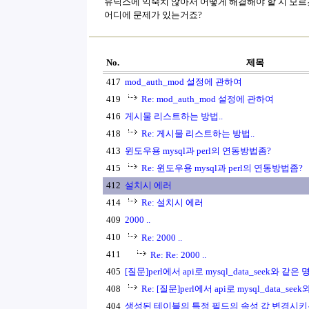
유닉스에 익숙치 않아서 어떻게 해결해야 할 지 모르
어디에 문제가 있는거죠?
No.
제목
417
mod_auth_mod 설정에 관하여
419
Re: mod_auth_mod 설정에 관하여
416
게시물 리스트하는 방법..
418
Re: 게시물 리스트하는 방법..
413
윈도우용 mysql과 perl의 연동방법좀?
415
Re: 윈도우용 mysql과 perl의 연동방법좀?
412
설치시 에러
414
Re: 설치시 에러
409
2000 ..
410
Re: 2000 ..
411
Re: Re: 2000 ..
405
[질문]perl에서 api로 mysql_data_seek와 같은
408
Re: [질문]perl에서 api로 mysql_data_s
404
생성된 테이블의 특정 필드의 속성 값 변경시키