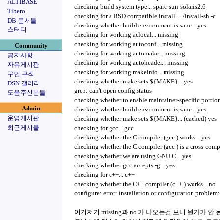
ALTIBASE
checking build system type... sparc-sun-solaris2.6
Tibero
checking for a BSD compatible install... ./install-sh -c
DB 문서들
checking whether build environment is sane... yes
스터디
checking for working aclocal... missing
checking for working autoconf... missing
Community
checking for working automake... missing
공지사항
checking for working autoheader... missing
자유게시판
checking for working makeinfo... missing
구인|구직
checking whether make sets ${MAKE}... yes
DSN 갤러리
grep: can't open config.status
도움주신분들
checking whether to enable maintainer-specific portion
Admin
checking whether build environment is sane... yes
운영게시판
checking whether make sets ${MAKE}... (cached) yes
최근게시물
checking for gcc... gcc
checking whether the C compiler (gcc ) works... yes
checking whether the C compiler (gcc ) is a cross-compi
checking whether we are using GNU C... yes
checking whether gcc accepts -g... yes
checking for c++... c++
checking whether the C++ compiler (c++ ) works... no
configure: error: installation or configuration problem
여기저기 missing과 no 가 나오는걸 보니 뭔가가 안 