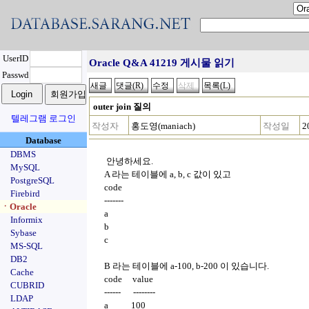
UserID
Oracle Q&A 41219 게시물 읽기
Passwd
outer join 질의
텔레그램 로그인
작성자
홍도영(maniach)
작성일
2
Database
DBMS
안녕하세요.
MySQL
A 라는 테이블에 a, b, c 값이 있고
PostgreSQL
code
Firebird
-------
ㆍOracle
a
Informix
b
Sybase
c
MS-SQL
DB2
B 라는 테이블에 a-100, b-200 이 있습니다.
Cache
code value
CUBRID
------ --------
LDAP
a 100