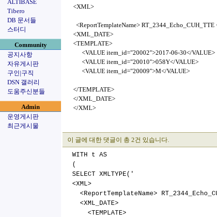
ALTIBASE
<XML>
Tibero
DB 문서들
<ReportTemplateName> RT_2344_Echo_CUH_TTE <
스터디
<XML_DATE>
<TEMPLATE>
Community
<VALUE item_id="20002">2017-06-30</VALUE>
공지사항
<VALUE item_id="20010">058Y</VALUE>
자유게시판
<VALUE item_id="20009">M</VALUE>
구인|구직
DSN 갤러리
</TEMPLATE>
도움주신분들
</XML_DATE>
Admin
</XML>
운영게시판
최근게시물
이 글에 대한 댓글이 총 2건 있습니다.
WITH t AS
(
SELECT XMLTYPE('
<XML>
<ReportTemplateName> RT_2344_Echo_CU
<XML_DATE>
<TEMPLATE>