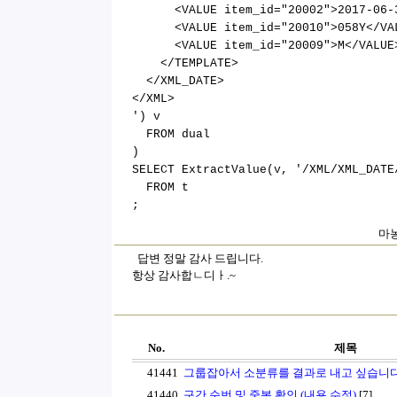
<VALUE item_id="20002">2017-06-3
<VALUE item_id="20010">058Y</VA
<VALUE item_id="20009">M</VALUE
</TEMPLATE>
</XML_DATE>
</XML>
') v
FROM dual
)
SELECT ExtractValue(v, '/XML/XML_DATE
FROM t
;
마농
답변 정말 감사 드립니다.
항상 감사합ㄴ디ㅏ.~
No.
제목
41441
그룹잡아서 소분류를 결과로 내고 싶습니다
41440
구간 순번 및 중복 확인 (내용 수정)
[7]