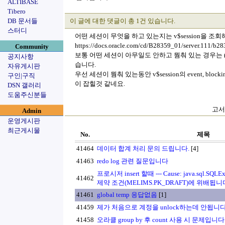
ALTIBASE
Tibero
DB 문서들
이 글에 대한 댓글이 총 1건 있습니다.
스터디
어떤 세션이 무엇을 하고 있는지는 v$session을 조
https://docs.oracle.com/cd/B28359_01/server.111/b
Community
보통 어떤 세션이 아무일도 안하고 뭠춰 있는 경우는 (다른 세
공지사항
습니다.
자유게시판
우선 세션이 뭠춰 있는동안 v$session의 event, blockin
구인|구직
이 잡힐것 같네요.
DSN 갤러리
도움주신분들
고서진
Admin
운영게시판
최근게시물
No.
제목
41464
데이터 합계 처리 문의 드립니다.
[4]
41463
redo log 관련 질문입니다
프로시저 insert 할때 --- Cause: java.sql.SQL
41462
제약 조건(MELIMS.PK_DRAFT)에 위배됩니다
41461
global temp 응답없음
[1]
41459
제가 처음으로 계정을 unlock하는데 안됩니다
41458
오라클 group by 후 count 사용 시 문제입니다