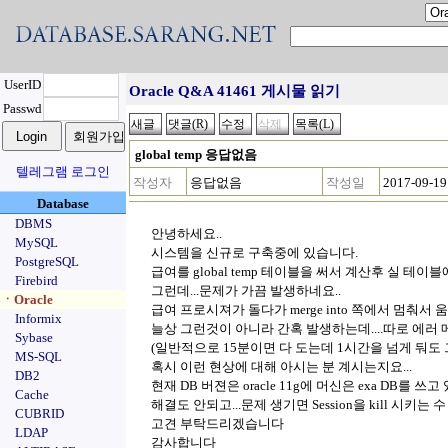
UserID
Oracle Q&A 41461 게시물 읽기
Passwd
global temp 응답없음
텔레그램 로그인
작성자
응답없음
작성일
2017-09-19
Database
DBMS
안녕하세요..
MySQL
시스템을 신규로 구축중에 있습니다.
PostgreSQL
급여를 global temp 테이블을 써서 계산후 실 테
Firebird
그런데...문제가 가끔 발생하네요..
ㆍOracle
급여 프로시져가 돌다가 merge into 쪽에서 멈춰서 움
Informix
늘상 그런것이 아니라 간혹 발생하는데....따로 에러 
Sybase
(일반적으로 15분이면 다 도는데 1시간을 넘게 둬도
MS-SQL
혹시 이런 현상에 대해 아시는 분 계시는지요...
DB2
현재 DB 버젼은 oracle 11g에 머신은 exa DB를 쓰
Cache
해결도 안되고...문제 생기면 Session을 kill 시키는 수
CUBRID
고견 부탁드리겠습니다
LDAP
감사합니다