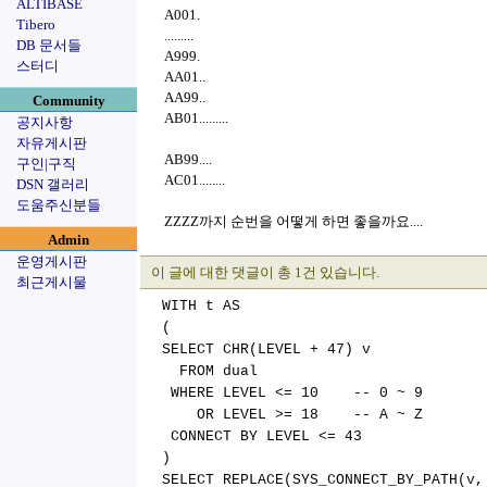
ALTIBASE
A001.
Tibero
.........
DB 문서들
A999.
스터디
AA01..
AA99..
Community
AB01.........
공지사항
자유게시판
AB99....
구인|구직
AC01........
DSN 갤러리
도움주신분들
ZZZZ까지 순번을 어떻게 하면 좋을까요....
Admin
운영게시판
이 글에 대한 댓글이 총 1건 있습니다.
최근게시물
WITH t AS
(
SELECT CHR(LEVEL + 47) v
FROM dual
WHERE LEVEL <= 10 -- 0 ~ 9
OR LEVEL >= 18 -- A ~ Z
CONNECT BY LEVEL <= 43
)
SELECT REPLACE(SYS_CONNECT_BY_PATH(v,