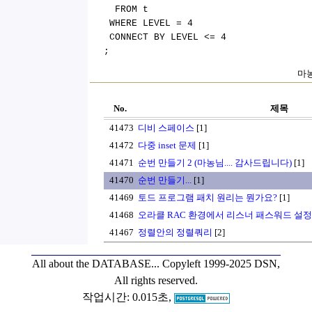
FROM t
WHERE LEVEL = 4
CONNECT BY LEVEL <= 4
;
마농
No.
제목
41473
디비 스페이스
[1]
41472
다중 inset 문제
[1]
41471
순번 만들기 2 (마농님.... 감사드립니다)
[1]
41470
순번 만들기...
[1]
41469
토드 프로그램 패치 원리는 뭔가요?
[1]
41468
오라클 RAC 환경에서 리스너 패스워드 설정
41467
정렬안의 정렬쿼리
[2]
All about the DATABASE...
Copyleft 1999-2025 DSN,
All rights reserved.
작업시간: 0.015초,