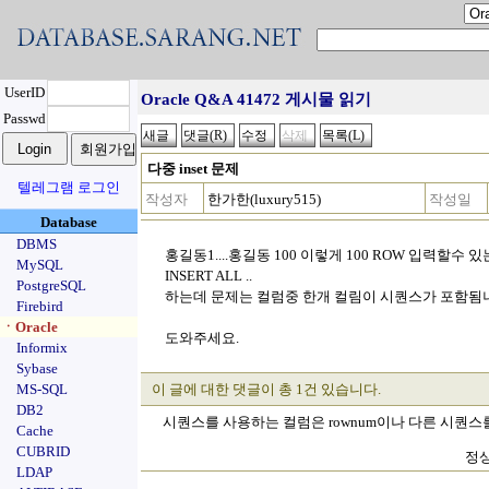
UserID
Oracle Q&A 41472 게시물 읽기
Passwd
다중 inset 문제
텔레그램 로그인
작성자
한가한(luxury515)
작성일
Database
DBMS
홍길동1....홍길동 100 이렇게 100 ROW 입력할수 
MySQL
INSERT ALL ..
PostgreSQL
하는데 문제는 컬럼중 한개 컬림이 시퀀스가 포함됨
Firebird
ㆍOracle
도와주세요.
Informix
Sybase
MS-SQL
이 글에 대한 댓글이 총 1건 있습니다.
DB2
시퀀스를 사용하는 컬럼은 rownum이나 다른 시퀀스
Cache
CUBRID
정상
LDAP