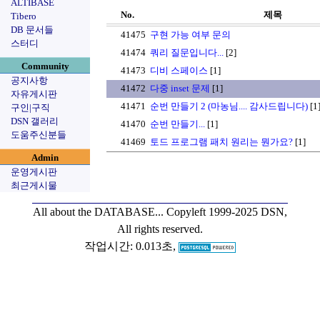
ALTIBASE
No.
제목
Tibero
DB 문서들
41475
구현 가능 여부 문의
스터디
41474
쿼리 질문입니다...
[2]
Community
41473
디비 스페이스
[1]
공지사항
41472
다중 inset 문제
[1]
자유게시판
41471
순번 만들기 2 (마농님.... 감사드립니다)
[1
구인|구직
DSN 갤러리
41470
순번 만들기...
[1]
도움주신분들
41469
토드 프로그램 패치 원리는 뭔가요?
[1]
Admin
운영게시판
최근게시물
All about the DATABASE...
Copyleft 1999-2025 DSN,
All rights reserved.
작업시간: 0.013초,