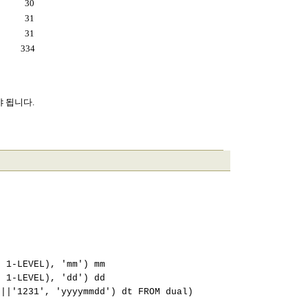
30
31
31
334
 됩니다.
EVEL), 'mm') mm
EVEL), 'dd') dd
231', 'yyyymmdd') dt FROM dual)