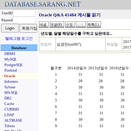
UserID
Oracle Q&A 41484 게시물 읽기
Passwd
년도별, 달별 해당일수를 구하고 싶은데요...
텔레그램 로그인
2017
작성자
김경민(int007)
작성일
2017
Database
DBMS
MySQL
PostgreSQL
월구분
2014년일수
2015년일수
2016년일수
Firebird
1
31
31
31
ㆍOracle
2
28
28
28
Informix
Sybase
3
30
30
30
MS-SQL
4
31
31
31
DB2
5
30
30
30
Cache
6
31
31
31
CUBRID
7
31
31
31
LDAP
8
30
30
30
ALTIBASE
Tibero
9
31
31
31