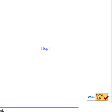
[
Top
]
ed.