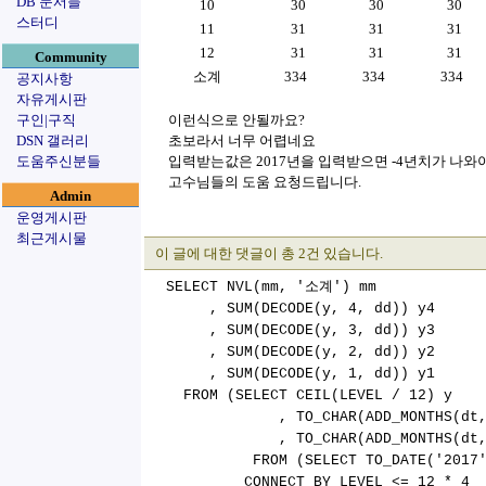
DB 문서들
10
30
30
30
스터디
11
31
31
31
12
31
31
31
Community
소계
334
334
334
공지사항
자유게시판
구인|구직
이런식으로 안될까요?
DSN 갤러리
초보라서 너무 어렵네요
도움주신분들
입력받는값은 2017년을 입력받으면 -4년치가 나와야
고수님들의 도움 요청드립니다.
Admin
운영게시판
최근게시물
이 글에 대한 댓글이 총 2건 있습니다.
SELECT NVL(mm, '소계') mm
, SUM(DECODE(y, 4, dd)) y4
, SUM(DECODE(y, 3, dd)) y3
, SUM(DECODE(y, 2, dd)) y2
, SUM(DECODE(y, 1, dd)) y1
FROM (SELECT CEIL(LEVEL / 12) y
, TO_CHAR(ADD_MONTHS(dt, 1-L
, TO_CHAR(ADD_MONTHS(dt, 1-L
FROM (SELECT TO_DATE('2017'||'1
CONNECT BY LEVEL <= 12 * 4