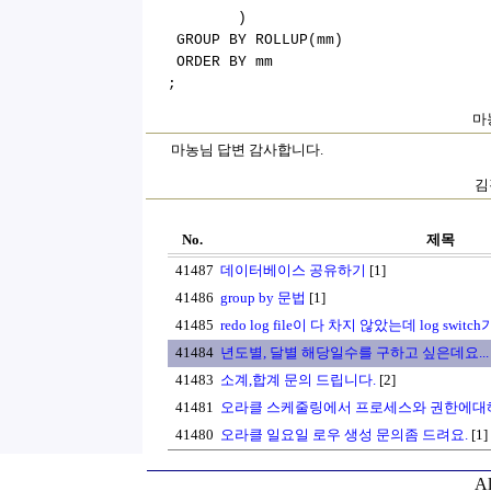
)
GROUP BY ROLLUP(mm)
ORDER BY mm
;
마농
마농님 답변 감사합니다.
김
No.
제목
41487
데이터베이스 공유하기
[1]
41486
group by 문법
[1]
41485
redo log file이 다 차지 않았는데 log sw
41484
년도별, 달별 해당일수를 구하고 싶은데요...
41483
소계,합계 문의 드립니다.
[2]
41481
오라클 스케줄링에서 프로세스와 권한에대해
41480
오라클 일요일 로우 생성 문의좀 드려요.
[1]
Al