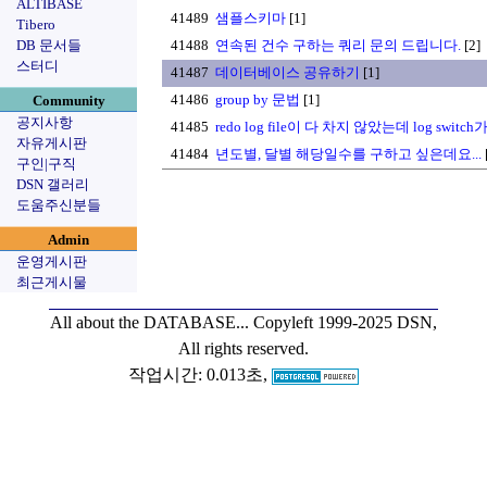
ALTIBASE
41489
샘플스키마
[1]
Tibero
DB 문서들
41488
연속된 건수 구하는 쿼리 문의 드립니다.
[2]
스터디
41487
데이터베이스 공유하기
[1]
41486
group by 문법
[1]
Community
공지사항
41485
redo log file이 다 차지 않았는데 log swi
자유게시판
41484
년도별, 달별 해당일수를 구하고 싶은데요...
구인|구직
DSN 갤러리
도움주신분들
Admin
운영게시판
최근게시물
All about the DATABASE...
Copyleft 1999-2025 DSN,
All rights reserved.
작업시간: 0.013초,