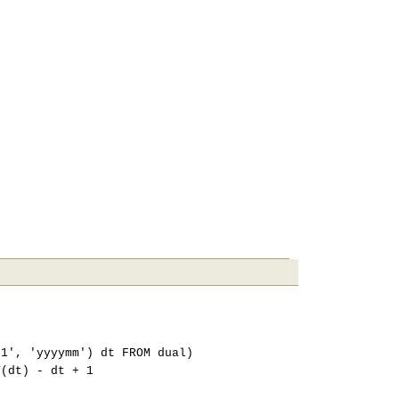
'yyyymm') dt FROM dual)
t) - dt + 1