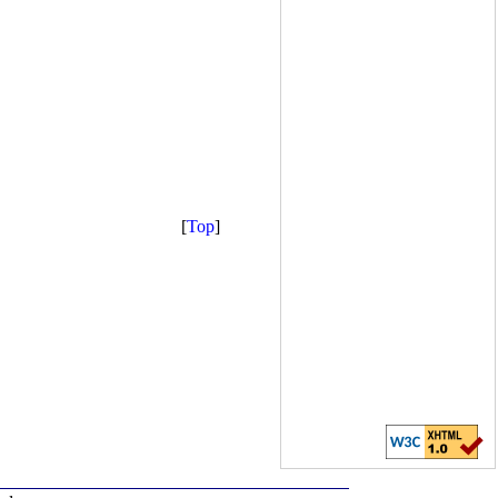
[
Top
]