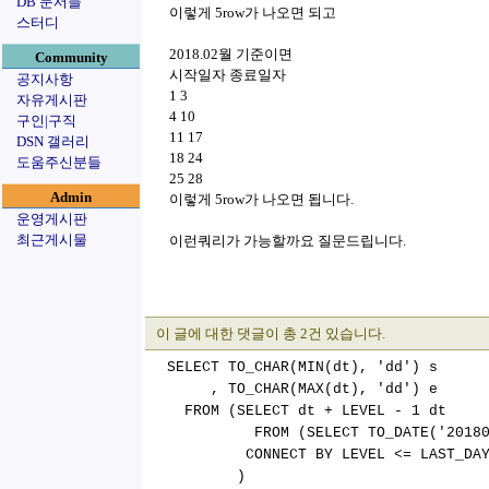
DB 문서들
이렇게 5row가 나오면 되고
스터디
2018.02월 기준이면
Community
시작일자 종료일자
공지사항
1 3
자유게시판
4 10
구인|구직
11 17
DSN 갤러리
18 24
도움주신분들
25 28
Admin
이렇게 5row가 나오면 됩니다.
운영게시판
최근게시물
이런쿼리가 가능할까요 질문드립니다.
이 글에 대한 댓글이 총 2건 있습니다.
SELECT TO_CHAR(MIN(dt), 'dd') s
, TO_CHAR(MAX(dt), 'dd') e
FROM (SELECT dt + LEVEL - 1 dt
FROM (SELECT TO_DATE('201801', 
CONNECT BY LEVEL <= LAST_DAY(d
)