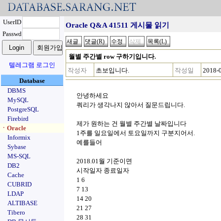
UserID
Oracle Q&A 41511 게시물 읽기
Passwd
월별 주간별 row 구하기입니다.
텔레그램 로그인
작성자
초보입니다.
작성일
2018-
Database
DBMS
안녕하세요
MySQL
쿼리가 생각나지 않아서 질문드립니다.
PostgreSQL
Firebird
제가 원하는 건 월별 주간별 날짜입니다
ㆍOracle
1주를 일요일에서 토요일까지 구분지어서.
Informix
예를들어
Sybase
MS-SQL
2018.01월 기준이면
DB2
시작일자 종료일자
Cache
1 6
CUBRID
7 13
LDAP
14 20
ALTIBASE
21 27
Tibero
28 31