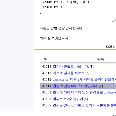
GROUP BY TRUNC(dt, 'd')
ORDER BY s
;
마농
마농님 답변 정말 감사합니다.
쿼리 잘 쓰겟습니다.
초보입니
No.
제목
41514
결과가 한줄로 나옵니다.
[1]
41513
가로의 결과를 세로로
[2]
41512
characterset 다른 2개 서버로 클라이언트
41511
월별 주간별 row 구하기입니다.
[2]
41509
조건에 따라 데이터 일정 간격으로 update
41508
임의로 row수 늘이기
[4]
41507
컬럼을 일정 길이만큼 잘라서 구분자를 붙