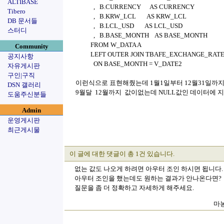
ALTIBASE
, B.CURRENCY AS CURR
Tibero
, B.KRW_LCL AS KRW_LCL
DB 문서들
, B.LCL_USD AS LCL_USD
스터디
, B.BASE_MONTH AS BASE_MONTH
FROM W_DATA A
Community
LEFT OUTER JOIN TBAFE_EXCHANGE_RATE
공지사항
ON BASE_MONTH = V_DATE2
자유게시판
구인|구직
이런식으로 표현해줬는데 1월1일부터 12월31일까
DSN 갤러리
9월달 12월까지 값이없는데 NULL값인 데이터에
도움주신분들
Admin
운영게시판
최근게시물
이 글에 대한 댓글이 총 1건 있습니다.
없는 값도 나오게 하려면 아우터 조인 하시면 됩니다.
아우터 조인을 했는데도 원하는 결과가 안나온다면?
질문을 좀 더 정확하고 자세하게 해주세요.
마농