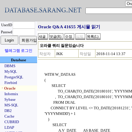
UserID
Oracle Q&A 41655 게시물 읽기
Passwd
오라클 쿼리 질문있습니다
텔레그램 로그인
작성자
JKK
작성일
2018-11-14 13:37
Database
DBMS
MySQL
WITH W_DATA AS
PostgreSQL
(
Firebird
SELECT
ㆍOracle
TO_CHAR(TO_DATE('20180101', 'YYYYMMDD')
Informix
, TO_CHAR(TO_DATE('20180101', 'YYYYMMDD'
Sybase
FROM DUAL
MS-SQL
CONNECT BY LEVEL <= TO_DATE('20181231', 'Y
DB2
'YYYYMMDD') + 1
Cache
)
CUBRID
SELECT
LDAP
A.V_DATE AS BASE_DATE