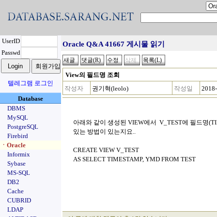
UserID
Oracle Q&A 41667 게시물 읽기
Passwd
View의 필드명 조회
텔레그램 로그인
작성자
권기혁(leolo)
작성일
2018-
Database
DBMS
MySQL
아래와 같이 생성된 VIEW에서 V_TEST에 필드명(TIM
PostgreSQL
있는 방법이 있는지요..
Firebird
ㆍOracle
CREATE VIEW V_TEST
Informix
AS SELECT TIMESTAMP, YMD FROM TEST
Sybase
MS-SQL
DB2
Cache
CUBRID
LDAP