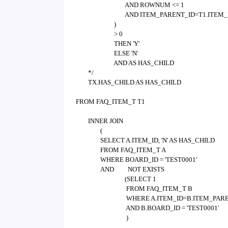
AND ROWNUM <= 1
AND ITEM_PARENT_ID=T1.ITEM_
)
> 0
THEN 'Y'
ELSE 'N'
AND AS HAS_CHILD
*/
TX.HAS_CHILD AS HAS_CHILD
FROM FAQ_ITEM_T T1
INNER JOIN
(
SELECT A.ITEM_ID, 'N' AS HAS_CHILD
FROM FAQ_ITEM_T A
WHERE BOARD_ID = 'TEST0001'
AND
NOT EXISTS
(SELECT 1
FROM FAQ_ITEM_T B
WHERE A.ITEM_ID=B.ITEM_PAR
AND B.BOARD_ID = 'TEST0001'
)