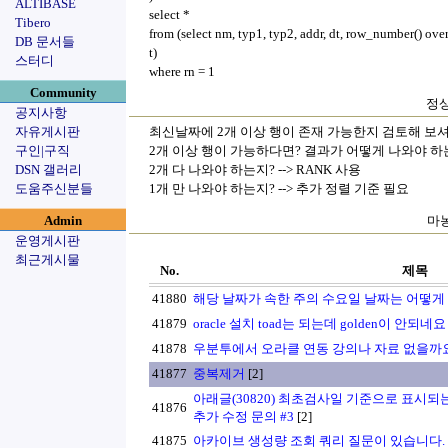
ALTIBASE
select *
Tibero
from (select nm, typ1, typ2, addr, dt, row_number() over
DB 문서들
t)
스터디
where rn = 1
Community
정상
공지사항
자유게시판
최신날짜에 2개 이상 행이 존재 가능한지 검토해 보셔
구인|구직
2개 이상 행이 가능하다면? 결과가 어떻게 나와야 하
DSN 갤러리
2개 다 나와야 하는지? --> RANK 사용
도움주신분들
1개 만 나와야 하는지? --> 추가 정렬 기준 필요
Admin
마농
운영게시판
최근게시물
No.
제목
41880
해당 날짜가 속한 주의 수요일 날짜는 어떻게
41879
oracle 설치 toad는 되는데 golden이 안되네요
41878
우분투에서 오라클 연동 강의나 자료 없을까
41877
중복제거
[2]
아래글(30820) 최초검사일 기준으로 표시되
41876
추가 수정 문의 #3
[2]
41875
아카이브 생성량 조회 쿼리 질문이 있습니다.