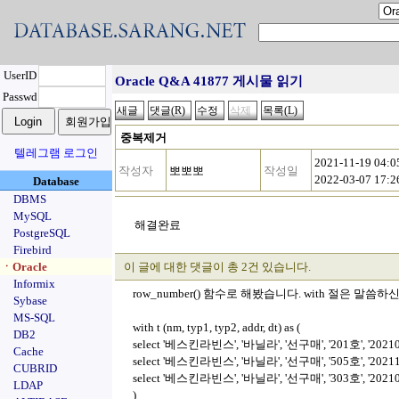
UserID
Oracle Q&A 41877 게시물 읽기
Passwd
중복제거
텔레그램 로그인
2021-11-19 04:
작성자
뽀뽀뽀
작성일
2022-03-07 17:
Database
DBMS
MySQL
해결완료
PostgreSQL
Firebird
ㆍOracle
이 글에 대한 댓글이 총 2건 있습니다.
Informix
row_number() 함수로 해봤습니다. with 절은 말씀
Sybase
MS-SQL
with t (nm, typ1, typ2, addr, dt) as (
DB2
select '베스킨라빈스', '바닐라', '선구매', '201호', '2021011
Cache
select '베스킨라빈스', '바닐라', '선구매', '505호', '2021111
CUBRID
select '베스킨라빈스', '바닐라', '선구매', '303호', '202105
LDAP
)