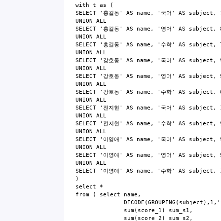
with t as (
SELECT '홍길동' AS name, '국어' AS subject, 7
UNION ALL
SELECT '홍길동' AS name, '영어' AS subject, 8
UNION ALL
SELECT '홍길동' AS name, '수학' AS subject, 7
UNION ALL
SELECT '강호동' AS name, '국어' AS subject, 9
UNION ALL
SELECT '강호동' AS name, '영어' AS subject, 9
UNION ALL
SELECT '강호동' AS name, '수학' AS subject, 6
UNION ALL
SELECT '전지현' AS name, '국어' AS subject, 1
UNION ALL
SELECT '전지현' AS name, '수학' AS subject, 9
UNION ALL
SELECT '이영애' AS name, '국어' AS subject, 9
UNION ALL
SELECT '이영애' AS name, '영어' AS subject, 9
UNION ALL
SELECT '이영애' AS name, '수학' AS subject, 1
)
select *
from ( select name,
DECODE(GROUPING(subject),1,'합계',
sum(score_1) sum_s1,
sum(score_2) sum_s2,