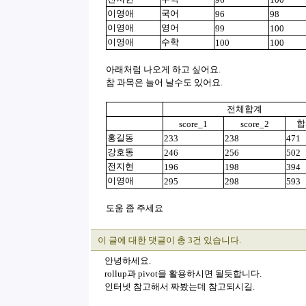
이영애
국어
96
98
이영애
영어
99
100
이영애
수학
100
100
아래처럼 나오게 하고 싶어요.
참 과목은 늘어 날수도 있어요.
전체합계
합
score_1
score_2
홍길동
233
238
471
강호동
246
256
502
전지현
196
198
394
이영애
295
298
593
도움 좀 주세요
이 글에 대한 댓글이 총 3건 있습니다.
안녕하세요.
rollup과 pivot을 활용하시면 될듯합니다.
인터넷 참고해서 짜봤는데 참고되시길.