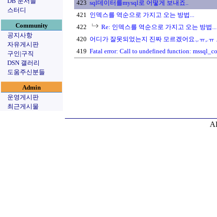
DB 문서들
423
sql데이터를mysql로 어떻게 보내죠..
스터디
421
인덱스를 역순으로 가지고 오는 방법...
Community
422
Re: 인덱스를 역순으로 가지고 오는 방법...
공지사항
420
어디가 잘못되었는지 진짜 모르겠어요.,.ㅠ,.ㅠ 
자유게시판
419
Fatal error: Call to undefined function: mssql_c
구인|구직
DSN 갤러리
도움주신분들
Admin
운영게시판
최근게시물
Al