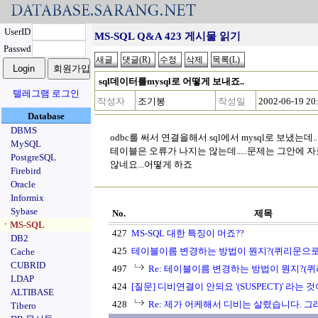
UserID
MS-SQL Q&A 423 게시물 읽기
Passwd
sql데이터를mysql로 어떻게 보내죠..
텔레그램 로그인
작성자
조기봉
작성일
2002-06-19 20
Database
DBMS
odbc를 써서 연결을해서 sql에서 mysql로 보냈는데..
MySQL
테이블은 오류가 나지는 않는데.....문제는 그안에 자
PostgreSQL
않네요...어떻게 하죠
Firebird
Oracle
Informix
Sybase
No.
제목
ㆍMS-SQL
427
MS-SQL 대한 특징이 머죠??
DB2
425
테이블이름 변경하는 방법이 뭔지?(퀴리문으로
Cache
CUBRID
497
Re: 테이블이름 변경하는 방법이 뭔지?(
LDAP
424
[질문] 디비연결이 안되요 '(SUSPECT)' 라는 것이
ALTIBASE
428
Re: 제가 어케해서 디비는 살렸습니다. 그래서
Tibero