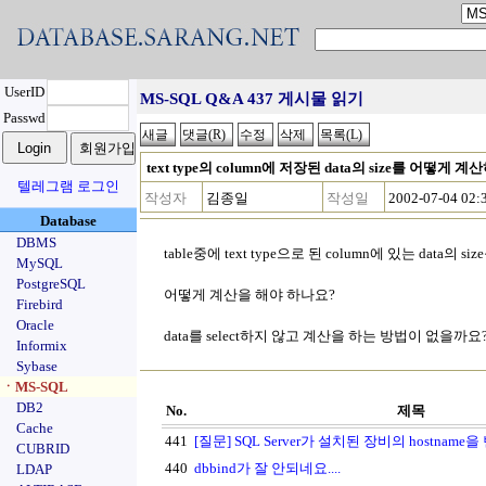
UserID
MS-SQL Q&A 437 게시물 읽기
Passwd
text type의 column에 저장된 data의 size를 어떻게 
텔레그램 로그인
작성자
김종일
작성일
2002-07-04 02:
Database
DBMS
table중에 text type으로 된 column에 있는 data의
MySQL
PostgreSQL
어떻게 계산을 해야 하나요?
Firebird
Oracle
data를 select하지 않고 계산을 하는 방법이 없을까요
Informix
Sybase
ㆍMS-SQL
DB2
No.
제목
Cache
441
[질문] SQL Server가 설치된 장비의 hostna
CUBRID
440
dbbind가 잘 안되네요....
LDAP