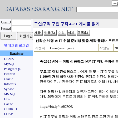
UserID
구인|구직 구인|구직 4581 게시물 읽기
Passwd
선착순 50명 🔥 IT 취업 준비생 맞춤 제작 플래너 무료
텔레그램 로그인
작성자
keem(aeonngee)
작성일
20
Database
DBMS
📢 2025년에는 취업 성공하고 싶은 IT 취업 준비생
MySQL
PostgreSQL
무료 IT 취업 컨설팅
으로 나에게 꼭 맞는 IT 직무를
Firebird
1,100여 개
의 협력사와
인턴십 연계
로 인턴십 경험
Oracle
전공자이든, 비전공자이든 IT 업계로의 취업 내일배
Informix
Sybase
지금 당장 내일배움캠프 합류가 고민이 되는 여러분
MS-SQL
매일 50명에게 무료로 제공되는 IT 취업준비생 맞춤
DB2
Cache
https://bit.ly/4a6OPOR
CUBRID
LDAP
✔︎ IT 직무별 특징과 취업 노하우로 진로 고민 완벽 해