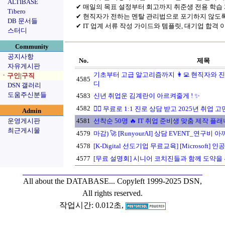
ALTIBASE
✔︎ 매일의 목표 설정부터 회고까지 취준생 전용 학습
Tibero
✔︎ 현직자가 전하는 멘탈 관리법으로 포기하지 않도록 
DB 문서들
✔︎ IT 업계 서류 작성 가이드와 템플릿, 대기업 합격
스터디
Community
공지사항
No.
제목
자유게시판
기초부터 고급 알고리즘까지 👩‍💻 현직자와 
ㆍ구인|구직
4585
디
DSN 갤러리
도움주신분들
4583
신년 취업운 김계란이 아르켜줄게 ! ✨
4582
🙋‍♀️ 무료로 1:1 진로 상담 받고 2025년 취업 
Admin
운영게시판
4581
선착순 50명 🔥 IT 취업 준비생 맞춤 제작 플
최근게시물
4579
마감) 🚀 [RunyourAI] 상담 EVENT_연구비 
4578
[K-Digital 선도기업 무료교육] [Microsoft]
4577
[무료 설명회] 시니어 코치진들과 함께 도약을 위
All about the DATABASE...
Copyleft 1999-2025 DSN,
All rights reserved.
작업시간: 0.012초,