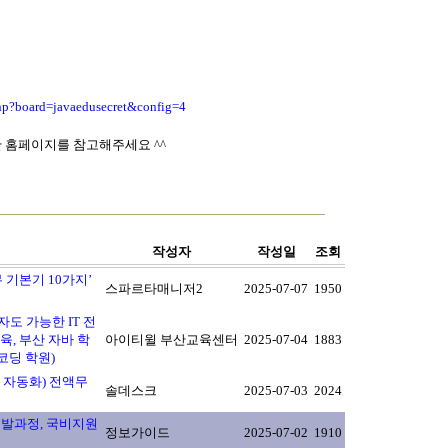
.php?board=javaedusecret&config=4
 홈페이지를 참고해주세요 ^^
작성자
작성일
조회
 기본기 10가지’
스파르타매니저2
2025-07-07
1950
도 가능한 IT 전
교육, 부산 자바 학
아이티윌 부산교육센터
2025-07-04
1883
코딩 학원)
드 자동화) 전액무
솔데스크
2025-07-03
2024
 개발과정, 국비지원
정보가이드
2025-07-02
1910