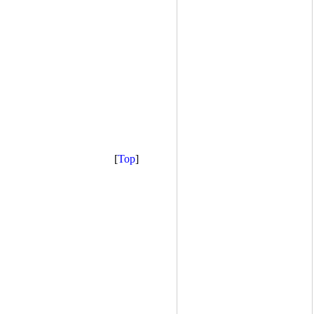
[
Top
]