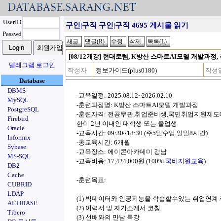
UserID
구인|구직 구인|구직 4695 게시물 읽기
Passwd
[08/12개강] 현대로템, K방산 스마트AI모델 개발과정
텔레그램 로그인
작성자
정보가이드(plus0180)
작성
Database
DBMS
-교육일정: 2025.08.12~2026.02.10
MySQL
-훈련과정명: K방산 스마트AI모델 개발과정
PostgreSQL
-훈련자격: 전공무관,취업준비생,국민취업지원제도대
Firebird
한이 2년 이내인 대학생 또는 졸업생
Oracle
-교육시간: 09:30~18:30 (주5일수업.일일8시간)
Informix
-총교육시간: 6개월
Sybase
-교육장소: 에이콘아카데미 강남
MS-SQL
-교육비용: 17,424,000원 (100%
국비지원교육
)
DB2
Cache
-훈련목표:
CUBRID
LDAP
(1) 빅데이터와 인공지능을 학습할수있는 취업연계
ALTIBASE
(2) 이력서 및 자기소개서 코칭
Tibero
(3) 선배와의 만남 특강