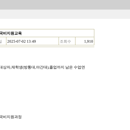
, 국비지원교육
일
2025-07-02 13:49
조회수
1,910
상자,재학생(방통대,야간대),졸업까지 남은 수업연
 국비지원과정