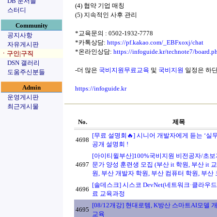
DB 문서들
(4) 협약 기업 매칭
스터디
(5) 지속적인 사후 관리
Community
*교육문의 : 0502-1932-7778
공지사항
*카톡상담:
https://pf.kakao.com/_EBFxoxj/chat
자유게시판
*온라인상담:
https://infoguide.kr/technote7/board
ㆍ구인|구직
DSN 갤러리
-더 많은
국비지원무료교육
및
국비지원
일정은 하단
도움주신분들
Admin
https://infoguide.kr
운영게시판
최근게시물
No.
제목
[무료 설명회🔥] 시니어 개발자에게 듣는 ‘실무
4698
공개 설명회 !
[아이티윌부산]100%국비지원 비전공자/초보자
4697
문가 양성 훈련생 모집 (부산 it 학원, 부산 it 
원, 부산 개발자 학원, 부산 컴퓨터 학원, 부산 
[솔데스크] 시스코 DevNet(네트워크·클라우
4696
료 교육과정
[08/12개강] 현대로템, K방산 스마트AI모델
4695
교육