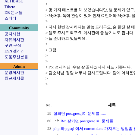
ALTIBASE
>
Tibero
> 몇 가지 테스트를 해 보았습니다만, 별 문제가 없구
DB 문서들
> MySQL 쪽에 관심이 있어 현재 C 언어와 MySQ
스터디
>
> 다시 한번 감사하다는 말씀 드리구요, 술 한잔 살 
Community
> 멜로 주셔도 되구요, 게시판에 글 남기셔도 됩니다.
공지사항
> 늘 준비하고 있을께요.
자유게시판
>
구인|구직
> 그럼.
DSN 갤러리
>
도움주신분들
>
Admin
> PS: 정재익님. 수술 잘 끝나셨다니 저도 기쁩니다.
운영게시판
> 김순석님. 정말 너무나 감사드립니다. 담에 어려운
최근게시물
>
>
No.
제목
59
잘되던 postgresql이 문제를.......
60
Re: 잘되던 postgresql이 문제를.......
53
php 와 pgsql 에서 current date 가져오는 방법