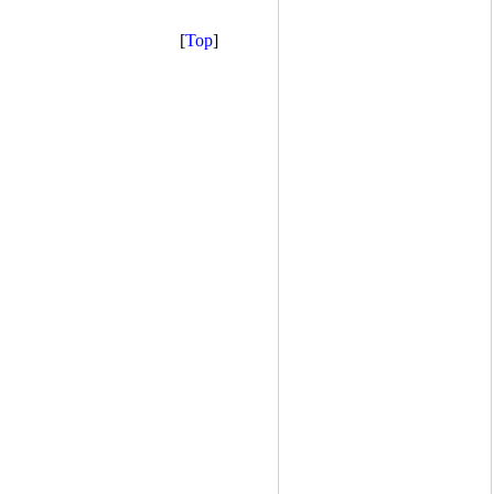
[
Top
]