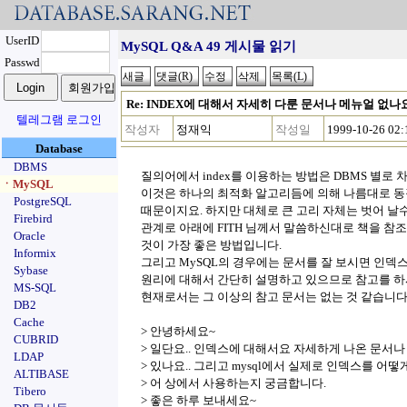
UserID
MySQL Q&A 49 게시물 읽기
Passwd
Re: INDEX에 대해서 자세히 다룬 문서나 메뉴얼 없나
텔레그램 로그인
작성자
정재익
작성일
1999-10-26 02:
Database
DBMS
질의어에서 index를 이용하는 방법은 DBMS 별로 
ㆍMySQL
이것은 하나의 최적화 알고리듬에 의해 나름대로 동
PostgreSQL
때문이지요. 하지만 대체로 큰 고리 자체는 벗어 날
Firebird
관계로 아래에 FITH 님께서 말씀하신대로 책을 참
Oracle
것이 가장 좋은 방법입니다.
Informix
그리고 MySQL의 경우에는 문서를 잘 보시면 인덱
Sybase
원리에 대해서 간단히 설명하고 있으므로 참고를 하
MS-SQL
현재로서는 그 이상의 참고 문서는 없는 것 같습니다
DB2
Cache
> 안녕하세요~
CUBRID
> 일단요.. 인덱스에 대해서요 자세하게 나온 문서나
LDAP
> 있나요.. 그리고 mysql에서 실제로 인덱스를 어떻
ALTIBASE
> 어 상에서 사용하는지 궁금합니다.
Tibero
> 좋은 하루 보내세요~