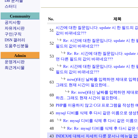
DB 문서들
스터디
Community
No.
제목
공지사항
시간에 대한 질문입니다. update 시 한 필드의
자유게시판
51
값이 바뀌네요???
구인|구직
DSN 갤러리
Re: 시간에 대한 질문입니다. update 시 
52
도움주신분들
필드의 값이 바뀌네요???
Re: Re: 시간에 대한 질문입니다. updat
Admin
53
면 다른 필드의 값이 바뀌네요???
운영게시판
Re: 시간에 대한 질문입니다. update 시 
최근게시물
62
필드의 값이 바뀌네요???
now()대신 날짜를 입력하면 제대로 입력
63
그래도 현재 시간이 필요한데...
Re: now()대신 날짜를 입력하면 제대
69
하죠.. 그래도 현재 시간이 필요한데...
50
PHP를 이용하지 않고 CGI 프로그램을 작성한 예를
45
mysql 디비를 삭제 후 다시 같은 이름으로 생성했
46
Re: mysql 디비를 삭제 후 다시 같은 이름으
48
Re: Re: mysql 디비를 삭제 후 다시 같
43
INDEX에 대해서 자세히 다룬 문서나 메뉴얼 