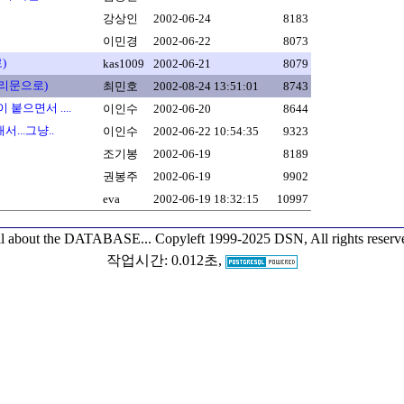
강상인
2002-06-24
8183
이민경
2002-06-22
8073
)
kas1009
2002-06-21
8079
퀴리문으로)
최민호
2002-08-24 13:51:01
8743
 붙으면서 ....
이인수
2002-06-20
8644
...그냥..
이인수
2002-06-22 10:54:35
9323
조기봉
2002-06-19
8189
권봉주
2002-06-19
9902
eva
2002-06-19 18:32:15
10997
l about the DATABASE...
Copyleft 1999-2025 DSN, All rights reserv
작업시간: 0.012초,