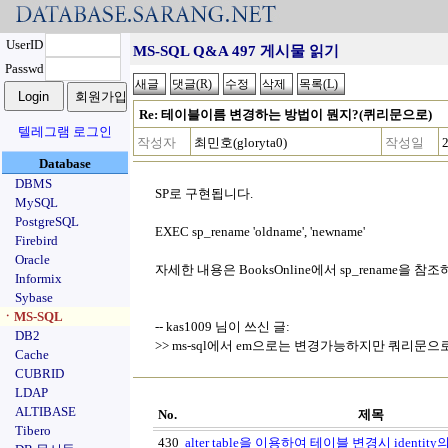
UserID
MS-SQL Q&A 497 게시물 읽기
Passwd
Re: 테이블이름 변경하는 방법이 뭔지?(퀴리문으로)
텔레그램 로그인
작성자
최민호(gloryta0)
작성일
Database
DBMS
SP로 구현됩니다.
MySQL
PostgreSQL
EXEC sp_rename 'oldname', 'newname'
Firebird
Oracle
자세한 내용은 BooksOnline에서 sp_rename을 참
Informix
Sybase
ㆍMS-SQL
-- kas1009 님이 쓰신 글:
DB2
>> ms-sql에서 em으로는 변경가능하지만 쿼리문
Cache
CUBRID
LDAP
ALTIBASE
No.
제목
Tibero
430
alter table을 이용하여 테이블 변경시 identity의