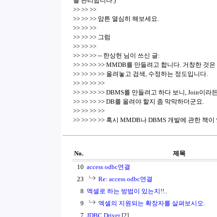
를 관리합니다.)
>> >> >>
>> >> >> 암튼 열심히 해보세요.
>> >> >>
>> >> >> 그럼
>> >> >>
>> >> >> -- 한상헌 님이 쓰신 글:
>> >> >> >> MMDB를 만들려고 합니다. 거창한 것
>> >> >> >> 올려놓고 검색, 수정하는 정도입니다.
>> >> >> >>
>> >> >> >> DBMS를 만들려고 하다 보니, Join
>> >> >> >> DB를 올려야 할지 좀 막막하더군요.
>> >> >> >>
>> >> >> >> 혹시 MMDB나 DBMS 개발에 관한 
No.
제목
10
access odbc연결
23
Re: access odbc연결
8
엑셀로 하는 방법이 있는지!!..
9
엑셀의 지원되는 확장자를 살펴보시오.
7
JDBC Driver
[2]