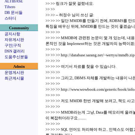
ALTIBASE
>> >> 링크가 잘못 걸렸네요.
Tibero
>> >>
DB 문서들
>> >> -- 허정수 님이 쓰신 글:
스터디
>> >> >> 일단 MMDB를 만들기 전에, RDBMS를
특징을 배우신 뒤에, MMDB를 만드는 것이 좋겠습니
Community
>> >> >>
공지사항
>> >> >> MMDB에 관련된 논문이 몇 개 있는데,
자유게시판
론적인 것을 Implement하는 것은 개발자의 능력이겠죠..
구인|구직
>> >> >>
DSN 갤러리
>> >> >> http://database.sarang.net/~wertyu/mmdb.zip
도움주신분들
>> >> >>
Admin
>> >> >> 여기서 자료를 찾을 수 있습니다.
>> >> >>
운영게시판
>> >> >> 그리고, DBMS 자체를 개발하는 내용이 
최근게시물
>> >> >>
>> >> >> http://www.wowbook.com/generic/book/info
>> >> >>
>> >> >> 저도 MMDB 한번 개발해 보려고, 책도 사고
>> >> >>
>> >> >> MMDB라는게 그냥, Data를 메모리에
이 복잡하더라구요.........
>> >> >>
>> >> >> SQL 언어도 처리해야 하고.. 인덱스도 어