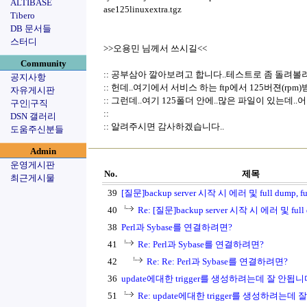
ALTIBASE
ase125linuxextra.tgz
Tibero
DB 문서들
스터디
>>오용민 님께서 쓰시길<<
Community
:: 공부삼아 깔아보려고 합니다..테스트로 좀 돌려볼려
공지사항
:: 헌데..여기에서 서비스 하는 ftp에서 125버젼(rp
자유게시판
:: 그런데..여기 125폴더 안에..많은 파일이 있는데..
구인|구직
::
DSN 갤러리
:: 알려주시면 감사하겠습니다..
도움주신분들
Admin
운영게시판
No.
제목
최근게시물
39
[질문]backup server 시작 시 에러 및 full dump, ful
40
Re: [질문]backup server 시작 시 에러 및 full du
38
Perl과 Sybase를 연결하려면?
41
Re: Perl과 Sybase를 연결하려면?
42
Re: Re: Perl과 Sybase를 연결하려면?
36
update에대한 trigger를 생성하려는데 잘 안됩니
51
Re: update에대한 trigger를 생성하려는데