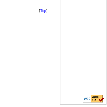
[
Top
]