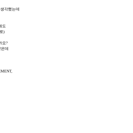
나 생각했는데
용해도
로)
일까요?
것같은데
EMENT,