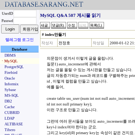
UserID
MySQL Q&A 507 게시물 읽기
Passwd
# index만들기
텔레그램 로그인
작성자
전정호
작성일
2000-01-12 21
Database
DBMS
의문점이 생겨서 이렇게 글을 올립니다.
ㆍMySQL
질문1) auto_increment에 관해서
PostgreSQL
저는 글을 올릴 수 있는 게시판을 만들고 싶습니다.
Firebird
글의 자동증가되는 num과 레코드를 구별해주는 prima
Oracle
id , 이렇게 컬럼을 만들고 싶습니다.
Informix
예를 들어,
Sybase
MS-SQL
create table sss_user (num int not null auto_increment
DB2
id int not null primary key);
Cache
이런 구조로 만들고 싶습니다.
CUBRID
LDAP
그런데 여러 문서들을 보아도 auto_increment를 쓰려면
ALTIBASE
key나 index여야 한다는 군요.
Tibero
그리고 key(id)와 primary key는 속성이 같은 건지요.