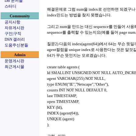
DB 문서들
스터디
해결문제로 그럼 num을 index로 선언하면 되겠구
index만드는 방법을 찾지 못했습니다.
Community
공지사항
그리고 num을 만드는 대신 sequence를 만들어 사
자유게시판
sequence를 출력할 수 있는지요(예를 들어 page num
구인|구직
DSN 갤러리
질문2) 다음의 index(agent(64))에서 64는 무슨 뜻
도움주신분들
agent컬럼을 unique index로 사용한다는 것은 알
Admin
64가 무슨 뜻인지는 모르겠습니다.
운영게시판
최근게시물
create table agents (
Id SMALLINT UNSIGNED NOT NULL AUTO_INCR
agent VARCHAR(255) NOT NULL,
type ENUM("IE","Netscape","Other"),
counts INT NOT NULL DEFAULT 0,
last TIMESTAMP,
open TIMESTAMP,
KEY (Id),
INDEX (agent(64)),
UNIQUE (agent)
);