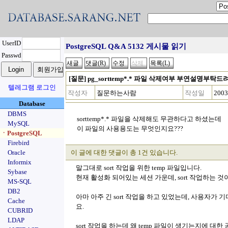
UserID
PostgreSQL Q&A 5132 게시물 읽기
Passwd
[질문] pg_sorttemp*.* 파일 삭제여부 부연설명부탁드
텔레그램 로그인
작성자
질문하는사람
작성일
2003
Database
DBMS
sorttemp*.* 파일을 삭제해도 무관하다고 하셨는데
MySQL
이 파일의 사용용도는 무엇인지요???
ㆍPostgreSQL
Firebird
Oracle
이 글에 대한 댓글이 총 1건 있습니다.
Informix
말그대로 sort 작업을 위한 temp 파일입니다.
Sybase
현재 활성화 되어있는 세션 가운데, sort 작업하는 것
MS-SQL
DB2
아마 아주 긴 sort 작업을 하고 있었는데, 사용자
Cache
요.
CUBRID
LDAP
sort 작업을 하는데 왜 temp 파일이 생기는지에 대