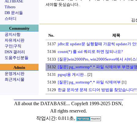
ALTIBASE
셔야할 듯싶습니다.
Tibero
DB 문서들
스터디
김상
Community
공지사항
No.
제목
자유게시판
5137
jdbc로 update문 실행할때 가끔씩 update가 안
구인|구직
5136
count(*) 를 sid 쿼리로 하면 않되나요?
DSN 갤러리
도움주신분들
5133
[질문]win2000Pro, win2000Server에서 서비
5132
[질문] pg_sorttemp*.* 파일 삭제여부 부
Admin
운영게시판
5131
pgsql용 게시판...
[2]
최근게시물
5130
[질문] pg_sorttemp*.* 파일 삭제여부
[1]
5129
한글 문자셋 문제 드디어 방법을 찾았습니다!!!
All about the DATABASE...
Copyleft 1999-2025 DSN,
All rights reserved.
작업시간: 0.011초,