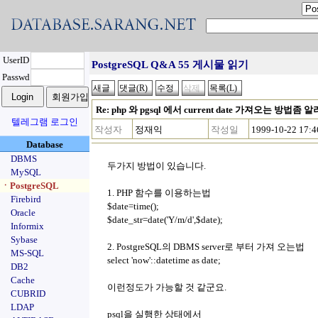
UserID
PostgreSQL Q&A 55 게시물 읽기
Passwd
Re: php 와 pgsql 에서 current date 가져오는 방법좀 
텔레그램 로그인
작성자
정재익
작성일
1999-10-22 17:4
Database
DBMS
두가지 방법이 있습니다.
MySQL
ㆍPostgreSQL
1. PHP 함수를 이용하는법
Firebird
$date=time();
Oracle
$date_str=date('Y/m/d',$date);
Informix
Sybase
2. PostgreSQL의 DBMS server로 부터 가져 오는법
MS-SQL
select 'now'::datetime as date;
DB2
Cache
이런정도가 가능할 것 같군요.
CUBRID
LDAP
psql을 실행한 상태에서