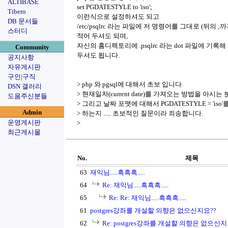
ALTIBASE
set PGDATESTYLE to 'iso';
Tibero
이런식으로 설정하셔도 되고
DB 문서들
/etc/psqlrc 라는 파일에 저 명령어를 그대로 (뒤의 ;
스터디
적어 두셔도 되며,
자신의 홈디렉토리에 .psqlrc 라는 dot 파일에 기록해
Community
두셔도 됩니다.
공지사항
자유게시판
구인|구직
> php 와 pgsql에 대해서 초보 입니다.
DSN 갤러리
> 현재일자(current date)를 가져오는 방법을 아시는
도움주신분들
> 그리고 날짜 포맷에 대해서 PGDATESTYLE = 'is
Admin
> 하는지 ..... 초보적인 질문이라 죄송합니다.
운영게시판
>
최근게시물
No.
제목
63
재익님.....흑흑흑.....
64
Re: 재익님.....흑흑흑.....
65
Re: Re: 재익님.....흑흑흑.....
61
postgres강좌를 개설할 의향은 없으신지요??
62
Re: postgres강좌를 개설할 의향은 없으신지