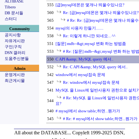
ALTIBASE
555
[급]mysql데몬은 몇개나 띄울수있나요?
Tibero
560
Re: [급]mysql데몬은 몇개나 띄울수있나요?
DB 문서들
스터디
565
# Re: Re: [급]mysql데몬은 몇개나 띄
554
mysql의 사용자 만들기........
Community
공지사항
558
Re: 이렇게 하니깐 되네요... ^^
자유게시판
551
[질문] mdb--&gt;mysql 변화 하는 방법좀
구인|구직
553
# Re: [질문] mdb--&gt;mysql 변화 하는 방
DSN 갤러리
도움주신분들
550
C API &amp; MySQL query 에서..
552
Re: C API &amp; MySQL query 에서..
Admin
운영게시판
542
window에서 mysql접속 문제
최근게시물
547
Re: window에서 mysql접속 문제
541
MySQL 을 Linux에 일반사용자 권한으로 설
# Re: MySQL 을 Linux에 일반사용자 
544
요?
540
# mysql에서 show table;하면...뭔가가
545
# Re: # mysql에서 show table;하면...뭔가가
All about the DATABASE...
Copyleft 1999-2025 DSN,